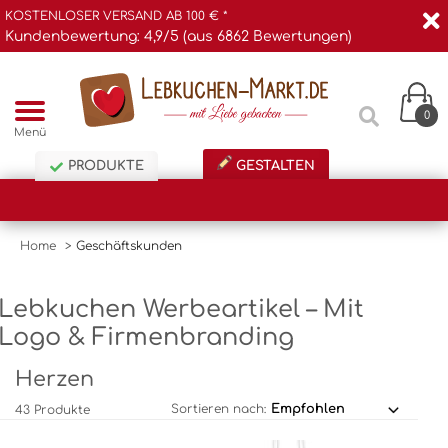
KOSTENLOSER VERSAND AB 100 € *
Kundenbewertung: 4,9/5 (aus 6862 Bewertungen)
0
Menü
PRODUKTE
GESTALTEN
Home
>
Geschäftskunden
Lebkuchen Werbeartikel – Mit
Logo & Firmenbranding
Herzen
Sortieren nach:
43 Produkte