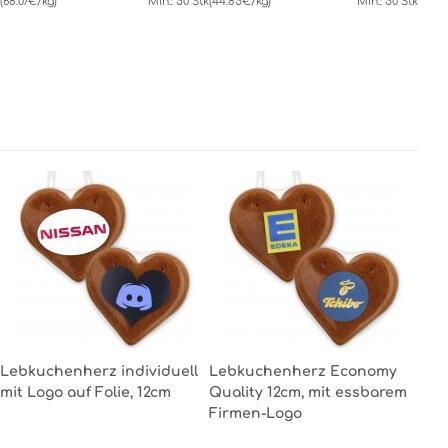
(68.07€/kg)
Min.: 50 Stk
(44.85€/kg)
Min.: 50 Stk
Lebkuchenherz individuell
Lebkuchenherz Economy
mit Logo auf Folie, 12cm
Quality 12cm, mit essbarem
Firmen-Logo