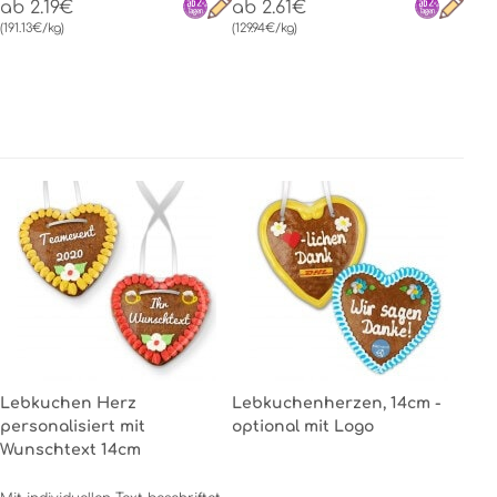
ab 2.19€
ab 2.61€
(191.13€/kg)
(129.94€/kg)
Lebkuchen Herz
Lebkuchenherzen, 14cm -
personalisiert mit
optional mit Logo
Wunschtext 14cm