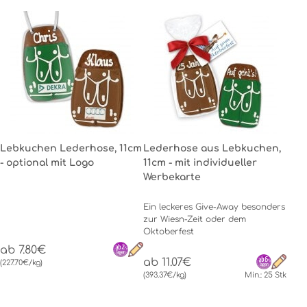
Lebkuchen Lederhose, 11cm
Lederhose aus Lebkuchen,
- optional mit Logo
11cm - mit individueller
Werbekarte
Ein leckeres Give-Away besonders
zur Wiesn-Zeit oder dem
Oktoberfest
ab 7.80€
ab 11.07€
(227.70€/kg)
(393.37€/kg)
Min.: 25 Stk