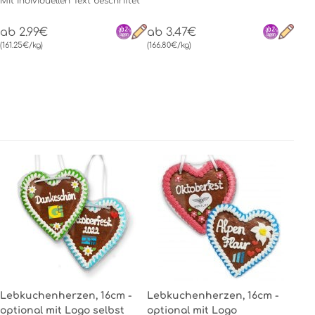
Mit individuellen Text beschriftet
ab 2.99€
ab 3.47€
(161.25€/kg)
(166.80€/kg)
Lebkuchenherzen, 16cm -
Lebkuchenherzen, 16cm -
optional mit Logo selbst
optional mit Logo