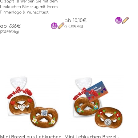
O´zapft is! Werben Sie mit dem
Lebkuchen Bierkrug mit Ihrem
Firmenlogo & Wunschtext
ab 10.10€
ab 7.36€
(213.13€/kg)
(239.39€/kg)
Mini Brezel aus Lebkuchen,
Mini Lebkuchen Brezel -