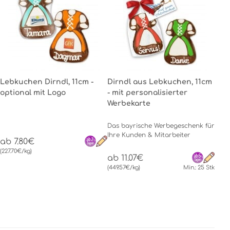
Lebkuchen Dirndl, 11cm -
Dirndl aus Lebkuchen, 11cm
optional mit Logo
- mit personalisierter
Werbekarte
Das bayrische Werbegeschenk für
Ihre Kunden & Mitarbeiter
ab 7.80€
(227.70€/kg)
ab 11.07€
(449.57€/kg)
Min.: 25 Stk