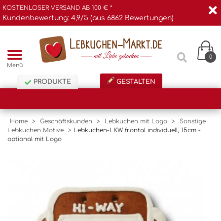
KOSTENLOSER VERSAND AB 100 € *
Kundenbewertung: 4,9/5 (aus 6862 Bewertungen)
0
Menü
PRODUKTE
GESTALTEN
Home
>
Geschäftskunden
>
Lebkuchen mit Logo
>
Sonstige
Lebkuchen Motive
>
Lebkuchen-LKW frontal individuell, 15cm -
optional mit Logo