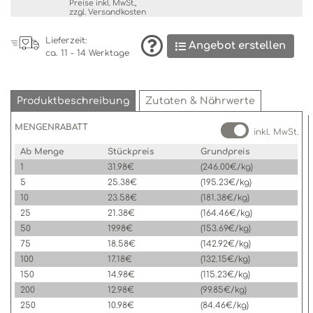
Preise inkl. MwSt.,
zzgl.
Versandkosten
Lieferzeit:
Angebot erstellen
ca. 11 - 14 Werktage
Produktbeschreibung
Zutaten & Nährwerte
MENGENRABATT
inkl. MwSt.
Ab Menge
Stückpreis
Grundpreis
1
31.98€
(246.00€/kg)
5
25.38€
(195.23€/kg)
10
23.58€
(181.38€/kg)
25
21.38€
(164.46€/kg)
50
19.98€
(153.69€/kg)
75
18.58€
(142.92€/kg)
100
17.18€
(132.15€/kg)
150
14.98€
(115.23€/kg)
200
12.98€
(99.85€/kg)
250
10.98€
(84.46€/kg)