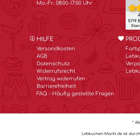
Mo.-Fr.: 08:00-17:00 Uhr
4
5719 
Stand
HILFE
PRO
Versandkosten
Farbp
AGB
Lebk
Datenschutz
Verp
Widerrufsrecht
Lebk
Vertrag widerrufen
Barrierefreiheit
FAQ - Häufig gestellte Fragen
* Al
Lebkuchen-Markt.de ist durch