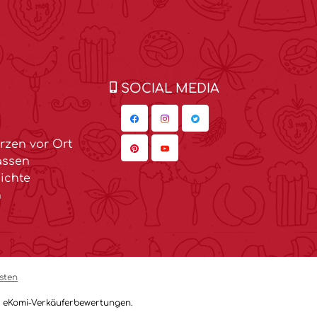
SOCIAL MEDIA
zen vor Ort
assen
ichte
n
sten
9 eKomi-Verkäuferbewertungen.