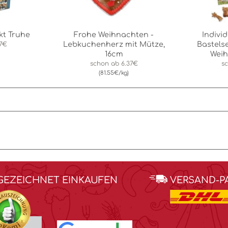
kt Truhe
Frohe Weihnachten -
Indivi
Lebkuchenherz mit Mütze,
Bastels
27€
16cm
Wei
schon ab
6.37€
s
(81.55€/kg)
GEZEICHNET EINKAUFEN
VERSAND-P