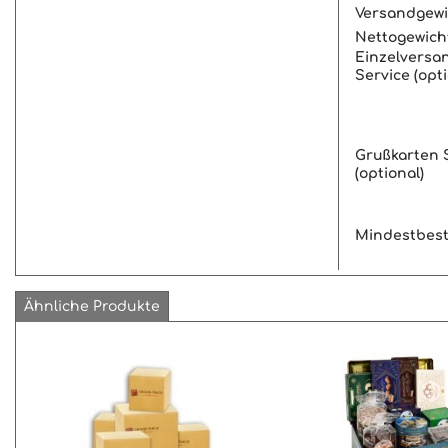
Versandgewi
Nettogewich
Einzelversa
Service (opti
Grußkarten 
(optional)
Mindestbes
Ähnliche Produkte