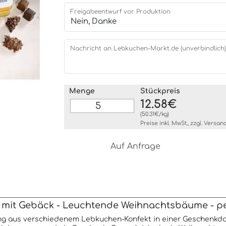
Freigabeentwurf vor Produktion
Nachricht an Lebkuchen-Markt.de (unverbindlich)
Menge
Stückpreis
12.58€
(50.31€/kg)
Preise inkl. MwSt., zzgl.
Versan
Auf Anfrage
 mit Gebäck - Leuchtende Weihnachtsbäume - per
ng aus verschiedenem Lebkuchen-Konfekt in einer Geschenkdo