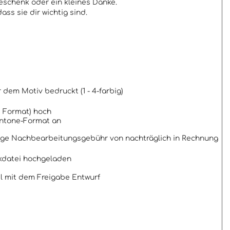
eschenk oder ein kleines Danke.
ss sie dir wichtig sind.
 dem Motiv bedruckt (1 - 4-farbig)
I Format) hoch
antone-Format an
alige Nachbearbeitungsgebühr von nachträglich in Rechnung
ckdatei hochgeladen
il mit dem Freigabe Entwurf