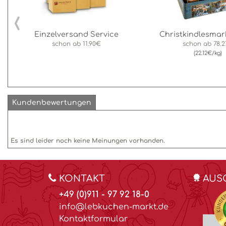
‹
Einzelversand Service
Christkindlesmar
schon ab
11.90€
schon ab
78.
(22.12€/kg)
Kundenbewertungen
Es sind leider noch keine Meinungen vorhanden.
KONTAKT
AUS
+49 (0)911 - 97 92 18-0
info@lebkuchen-markt.de
Kontaktformular