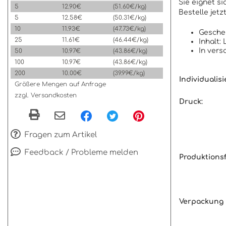
Sie eignet s
5
12.90€
(51.60€/kg)
Bestelle jetz
5
12.58€
(50.31€/kg)
10
11.93€
(47.73€/kg)
Gesche
25
11.61€
(46.44€/kg)
Inhalt
In vers
50
10.97€
(43.86€/kg)
100
10.97€
(43.86€/kg)
200
10.00€
(39.99€/kg)
Individualis
Größere Mengen auf Anfrage
zzgl. Versandkosten
Druck:
Fragen zum Artikel
Feedback / Probleme melden
Produktions
Verpackung