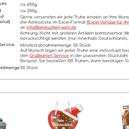
cht
ca. 650g
t
ca. 250g
nd
Gerne versenden wir jede Truhe einzeln an Ihre Wun
onal)
die Adressliste im Excel-Format [
Excel-Vorlage für I
an
info@lebkuchen-welt.de
Achtung: Nicht mit anderen Artikeln kombinierbar. W
berücksichtigt werden. (nur innerhalb Deutschlands,
Service
Mindestabnahmemenge: 50 Stück
Auf Wunsch legen wir jeder Truhe eine individuell be
den
Grußkarten Service
in der passenden Stückzahl
Beispiel: Sie bestellen 100 Truhen, dann benötigen S
tellmenge
50 Stück