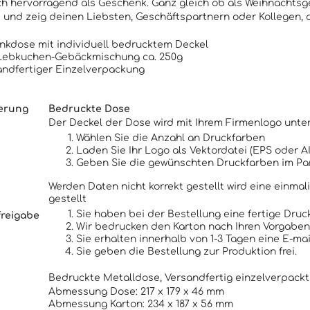
ich hervorragend als Geschenk. Ganz gleich ob als Weihnachtsg
t und zeig deinen Liebsten, Geschäftspartnern oder Kollegen, da
nkdose mit individuell bedrucktem Deckel
: Lebkuchen-Gebäckmischung ca. 250g
andfertiger Einzelverpackung
ierung
Bedruckte Dose
Der Deckel der Dose wird mit Ihrem Firmenlogo unter
Wählen Sie die Anzahl an Druckfarben
Laden Sie Ihr Logo als Vektordatei (EPS oder A
Geben Sie die gewünschten Druckfarben im P
Werden Daten nicht korrekt gestellt wird eine einm
gestellt
Sie haben bei der Bestellung eine fertige Dru
freigabe
Wir bedrucken den Karton nach Ihren Vorgaben
Sie erhalten innerhalb von 1-3 Tagen eine E-ma
Sie geben die Bestellung zur Produktion frei.
Bedruckte Metalldose, Versandfertig einzelverpackt
Abmessung Dose: 217 x 179 x 46 mm
Abmessung Karton: 234 x 187 x 56 mm