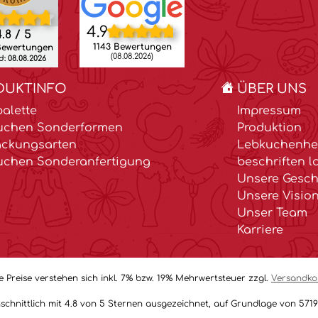
4.9
.8 / 5
1143 Bewertungen
Bewertungen
(08.08.2026)
: 08.08.2026
DUKTINFO
ÜBER UNS
alette
Impressum
uchen Sonderformen
Produktion
ackungsarten
Lebkuchenher
uchen Sonderanfertigung
beschriften l
Unsere Gesch
Unsere Visio
Unser Team
Karriere
le Preise verstehen sich inkl. 7% bzw. 19% Mehrwertsteuer zzgl.
Versandko
schnittlich mit 4.8 von 5 Sternen ausgezeichnet, auf Grundlage von 571