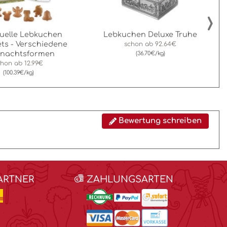
›
duelle Lebkuchen
Lebkuchen Deluxe Truhe
ets - Verschiedene
schon ab
92.64€
hnachtsformen
(36.70€/kg)
chon ab
12.99€
(100.39€/kg)
Bewertung schreiben
ARTNER
ZAHLUNGSARTEN