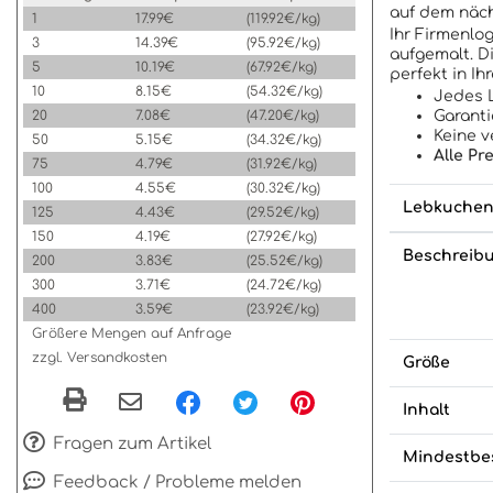
auf dem näch
1
17.99€
(119.92€/kg)
Ihr Firmenlo
3
14.39€
(95.92€/kg)
aufgemalt. D
5
10.19€
(67.92€/kg)
perfekt in Ih
10
8.15€
(54.32€/kg)
Jedes L
20
7.08€
(47.20€/kg)
Garanti
Keine v
50
5.15€
(34.32€/kg)
Alle Pr
75
4.79€
(31.92€/kg)
100
4.55€
(30.32€/kg)
Lebkuchenh
125
4.43€
(29.52€/kg)
150
4.19€
(27.92€/kg)
Beschreib
200
3.83€
(25.52€/kg)
300
3.71€
(24.72€/kg)
400
3.59€
(23.92€/kg)
Größere Mengen auf Anfrage
zzgl. Versandkosten
Größe
Inhalt
Fragen zum Artikel
Mindestbe
Feedback / Probleme melden