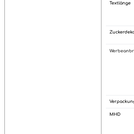
Textlänge
Zuckerdeko
Werbeanb
Verpackun
MHD