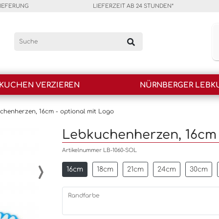
LIEFERUNG
LIEFERZEIT AB 24 STUNDEN*
KUCHEN VERZIEREN
NÜRNBERGER LEBK
chenherzen, 16cm - optional mit Logo
Lebkuchenherzen, 16cm 
Artikelnummer LB-1060-SOL
›
16cm
18cm
21cm
24cm
30cm
Randfarbe