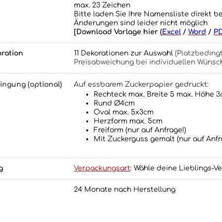
max. 23 Zeichen
Bitte laden Sie Ihre Namensliste direkt b
Änderungen sind leider nicht möglich
[Download Vorlage hier (
Excel
/
Word
/
P
ration
11 Dekorationen zur Auswahl
(Platzbeding
Preisabweichung bei individuellen Wünsc
ringung
(optional)
Auf essbarem Zuckerpapier gedruckt:
Rechteck max. Breite 5 max. Höhe 
Rund Ø4cm
Oval max. 5x3cm
Herzform max. 5cm
Freiform (nur auf Anfrage!)
Mit Zuckerguss gemalt (nur auf Anfr
g
Verpackungsart
: Wähle deine Lieblings-V
24 Monate nach Herstellung