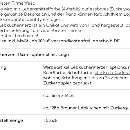
sten Firmenfest.
go wird mit Lebensmittelfarbe (4-farbig) auf essbares Zuckerp
ie gewählte Dekoration und der Rand können farblich Ihrem L
re Corporate Identity einfügen.
ebkuchenherz ist ein Unikat und wird von Hand hergestellt, 
erte Lieferung zum vereinbarten Termin.
ersteckten Kosten!
eise inkl. MwSt., ab 100,-€ versandkostenfrei innerhalb DE.
erzen, 16cm - optional mit Logo
ung
Werbeartikel Lebkuchenherzen optional mi
Randfarbe, Schriftfarbe
(
alle Farb-Codes f
wählbar, Schriftzug mit bis zu 23 Zeichen
Zuckerpapier gedruckt.
ca. 16cm x 16cm
ca. 125g Brauner Lebkuchen mit Zuckergu
stellmenge
1 Stück