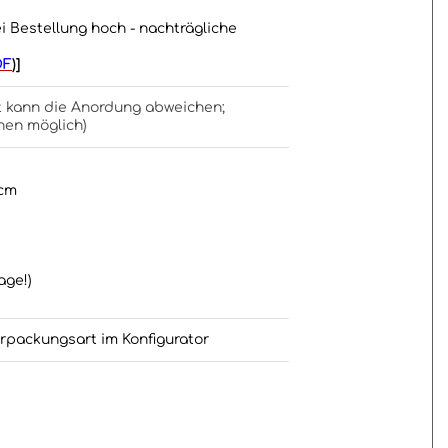
ei Bestellung hoch - nachträgliche
DF
)]
t kann die Anordung abweichen;
hen möglich)
3cm
age!)
erpackungsart im Konfigurator