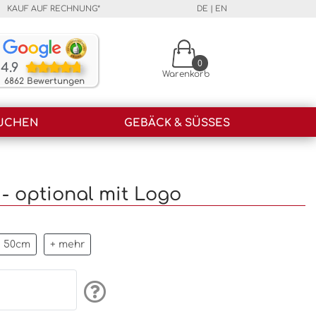
KAUF AUF RECHNUNG*
DE
|
EN
Unsere Kunden bewerten unsere Produkte und unser
0
4.9
Warenkorb
6862 Bewertungen
UCHEN
GEBÄCK & SÜSSES
- optional mit Logo
50cm
+ mehr