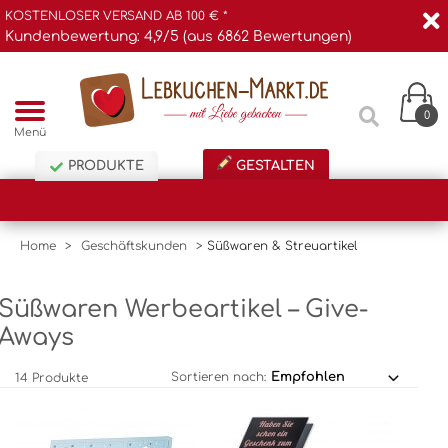
KOSTENLOSER VERSAND AB 100 € *
Kundenbewertung: 4,9/5 (aus 6862 Bewertungen)
0
Menü
PRODUKTE
GESTALTEN
Home
>
Geschäftskunden
>
Süßwaren & Streuartikel
Süßwaren Werbeartikel – Give-
Aways
Sortieren nach:
14 Produkte