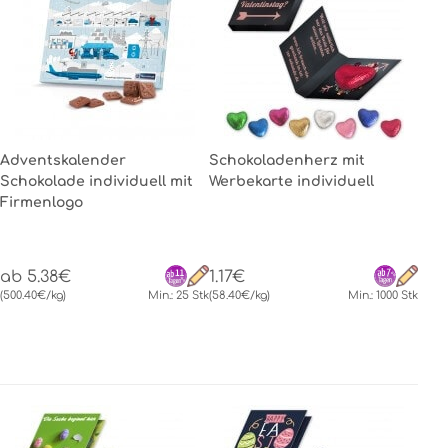
Adventskalender
Schokoladenherz mit
Schokolade individuell mit
Werbekarte individuell
Firmenlogo
ab 5.38€
1.17€
(500.40€/kg)
Min.: 25 Stk
(58.40€/kg)
Min.: 1000 Stk