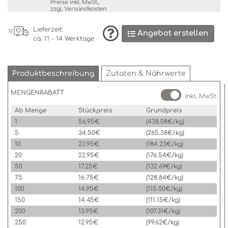
Preise inkl. MwSt.,
zzgl.
Versandkosten
Lieferzeit:
Angebot erstellen
ca. 11 - 14 Werktage
Produktbeschreibung
Zutaten & Nährwerte
MENGENRABATT
inkl. MwSt.
Ab Menge
Stückpreis
Grundpreis
1
56.95€
(438.08€/kg)
5
34.50€
(265.38€/kg)
10
23.95€
(184.23€/kg)
20
22.95€
(176.54€/kg)
50
17.25€
(132.69€/kg)
75
16.75€
(128.84€/kg)
100
14.95€
(115.00€/kg)
150
14.45€
(111.15€/kg)
200
13.95€
(107.31€/kg)
250
12.95€
(99.62€/kg)