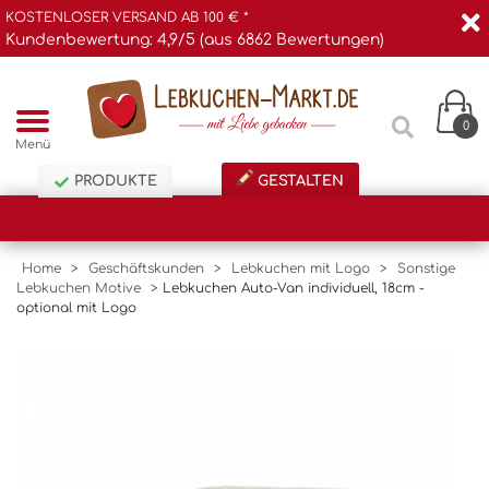
KOSTENLOSER VERSAND AB 100 € *
Kundenbewertung: 4,9/5 (aus 6862 Bewertungen)
0
Menü
PRODUKTE
GESTALTEN
Home
>
Geschäftskunden
>
Lebkuchen mit Logo
>
Sonstige
Lebkuchen Motive
>
Lebkuchen Auto-Van individuell, 18cm -
optional mit Logo