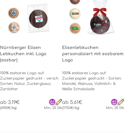
Nürnberger Elisen
Elisenlebkuchen
Lebkuchen inkl. Logo
personalisiert mit essbarem
(essbar)
Logo
100% essbares Logo auf
100% essbares Logo auf
Zuckerpapier gedruckt - versch
Zuckerpapier gedruckt - Sorten:
Sorten: Natur, Zuckerglasur,
Mandel, Walnuss, Vollmilch- &
Zartbitter
Weiße Schokolade
ab 3.19€
ab 5.61€
(69.00€/kg)
Min.: 25 Stk
(117.03€/kg)
Min.: 25 Stk