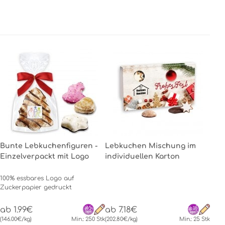
Bunte Lebkuchenfiguren -
Lebkuchen Mischung im
Einzelverpackt mit Logo
individuellen Karton
100% essbares Logo auf
Zuckerpapier gedruckt
ab 1.99€
ab 7.18€
(146.00€/kg)
Min.: 250 Stk
(202.80€/kg)
Min.: 25 Stk