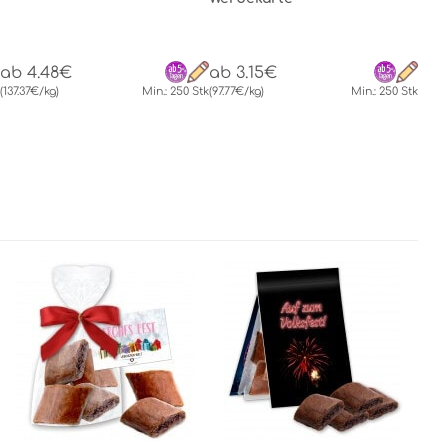
ab 4.48€
ab 3.15€
(137.37€/kg)
Min.: 250 Stk
(97.77€/kg)
Min.: 250 Stk