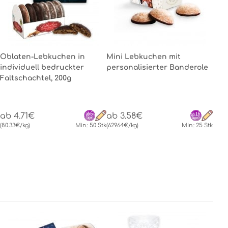
Oblaten-Lebkuchen in
Mini Lebkuchen mit
individuell bedruckter
personalisierter Banderole
Faltschachtel, 200g
ab 4.71€
ab 3.58€
(80.33€/kg)
Min.: 50 Stk
(629.64€/kg)
Min.: 25 Stk