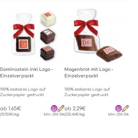
Dominostein inkl Logo -
Magenbrot mit Logo -
Einzelverpackt
Einzelverpackt
100% essbares Logo auf
100% essbares Logo auf
Zuckerpapier gedruckt
Zuckerpapier gedruckt
ab 1.65€
ab 2.29€
(157.50€/kg)
Min.: 250 Stk
(235.46€/kg)
Min.: 250 Stk