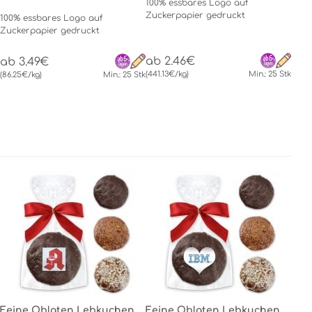
100% essbares Logo auf
Zuckerpapier gedruckt
100% essbares Logo auf
Zuckerpapier gedruckt
ab 2.46€
ab 3.49€
(441.13€/kg)
Min.: 25 Stk
(86.25€/kg)
Min.: 25 Stk
Feine Oblaten Lebkuchen
Feine Oblaten Lebkuchen