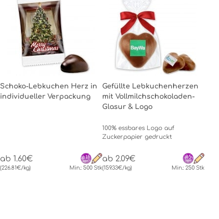
Schoko-Lebkuchen Herz in
Gefüllte Lebkuchenherzen
individueller Verpackung
mit Vollmilchschokoladen-
Glasur & Logo
100% essbares Logo auf
Zuckerpapier gedruckt
ab 1.60€
ab 2.09€
(226.81€/kg)
Min.: 500 Stk
(159.33€/kg)
Min.: 250 Stk