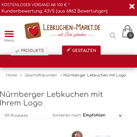
KOSTENLOSER VERSAND AB 100 € *
Kundenbewertung: 4,9/5 (aus 6862 Bewertungen)
0
Menü
PRODUKTE
GESTALTEN
Home
>
Geschäftskunden
>
Nürnberger Lebkuchen mit Logo
Nürnberger Lebkuchen mit
Ihrem Logo
Sortieren nach:
59 Produkte