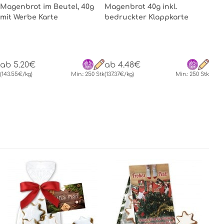
Magenbrot im Beutel, 40g
Magenbrot 40g inkl.
mit Werbe Karte
bedruckter Klappkarte
ab 5.20€
ab 4.48€
(143.55€/kg)
Min.: 250 Stk
(137.37€/kg)
Min.: 250 Stk