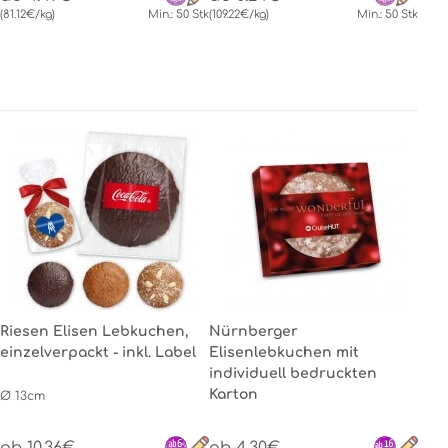
(81.12€/kg)
Min.: 50 Stk
(109.22€/kg)
Min.: 50 Stk
Riesen Elisen Lebkuchen,
Nürnberger
einzelverpackt - inkl. Label
Elisenlebkuchen mit
individuell bedruckten
Karton
Ø 13cm