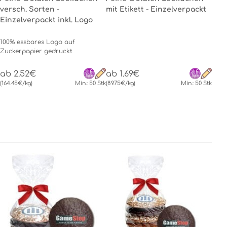
versch. Sorten -
mit Etikett - Einzelverpackt
Einzelverpackt inkl. Logo
100% essbares Logo auf
Zuckerpapier gedruckt
ab 2.52€
ab 1.69€
(164.45€/kg)
Min.: 50 Stk
(89.75€/kg)
Min.: 50 Stk