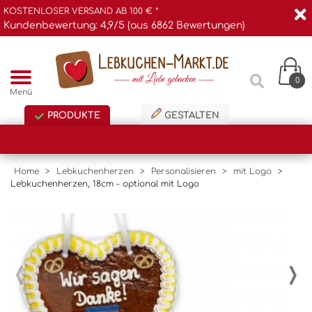
KOSTENLOSER VERSAND AB 100 € *
Kundenbewertung: 4,9/5 (aus 6862 Bewertungen)
0
Menü
PRODUKTE
GESTALTEN
Home
>
Lebkuchenherzen
>
Personalisieren
>
mit Logo
>
Lebkuchenherzen, 18cm - optional mit Logo
‹
›