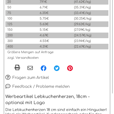
20
7.91€
(41.62€/kg)
50
6.71€
(35.31€/kg)
75
6.35€
(33.41€/kg)
100
5.75€
(30.25€/kg)
125
5.63€
(29.62€/kg)
150
5.15€
(27.09€/kg)
200
4.67€
(24.57€/kg)
300
4.55€
(23.94€/kg)
400
4.31€
(22.67€/kg)
Größere Mengen auf Anfrage
zzgl. Versandkosten
Fragen zum Artikel
Feedback / Probleme melden
Werbeartikel Lebkuchenherzen, 18cm -
optional mit Logo
Die Lebkuchenherzen 18 cm sind einfach ein Hingucker!