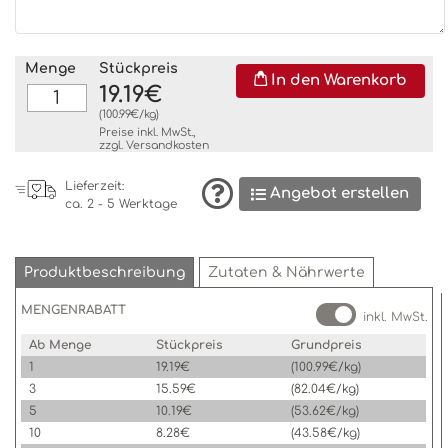
Menge
Stückpreis
In den Warenkorb
19.19€
(100.99€/kg)
Preise inkl. MwSt.,
zzgl.
Versandkosten
Lieferzeit:
Angebot erstellen
ca. 2 - 5 Werktage
Produktbeschreibung
Zutaten & Nährwerte
MENGENRABATT
inkl. MwSt.
Ab Menge
Stückpreis
Grundpreis
1
19.19€
(100.99€/kg)
3
15.59€
(82.04€/kg)
5
10.19€
(53.62€/kg)
10
8.28€
(43.58€/kg)