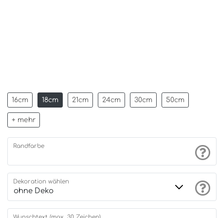
16cm
18cm
21cm
24cm
30cm
50cm
+ mehr
Randfarbe
Dekoration wählen
Wunschtext (max. 30 Zeichen)