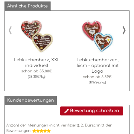
Ähnliche Produkte
‹
›
Lebkuchenherz, XXL
Lebkuchenherzen,
individuell
16cm - optional mit
Logo
schon ab
35.88€
(38.30€/kg)
schon ab
3.59€
(119.92€/kg)
Kundenbewertungen
Bewertung schreiben
Anzahl der Meinungen (nicht verifiziert):
2
, Durschnitt der
Bewertungen: