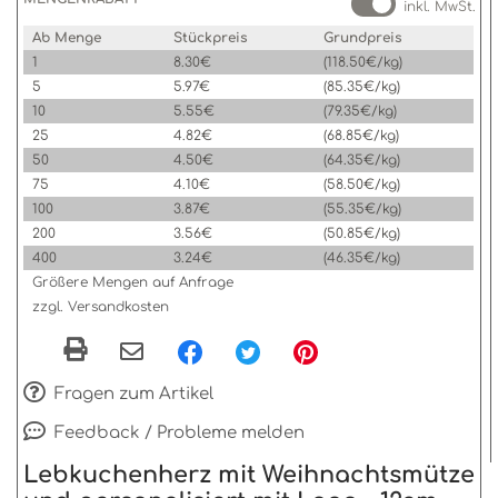
inkl. MwSt.
Ab Menge
Stückpreis
Grundpreis
1
8.30€
(118.50€/kg)
5
5.97€
(85.35€/kg)
10
5.55€
(79.35€/kg)
25
4.82€
(68.85€/kg)
50
4.50€
(64.35€/kg)
75
4.10€
(58.50€/kg)
100
3.87€
(55.35€/kg)
200
3.56€
(50.85€/kg)
400
3.24€
(46.35€/kg)
Größere Mengen auf Anfrage
zzgl. Versandkosten
Fragen zum Artikel
Feedback / Probleme melden
Lebkuchenherz mit Weihnachtsmütze