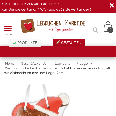
KOSTENLOSER VERSAND AB 100 € *
Kundenbewertung: 4,9/5 (aus 6862 Bewertungen)
0
Menü
PRODUKTE
GESTALTEN
Home
>
Geschäftskunden
>
Lebkuchen mit Logo
>
Weihnachtliche Lebkuchenformen
>
Lebkuchenherzen individuell
mit Weihnachtsmütze und Logo 12cm