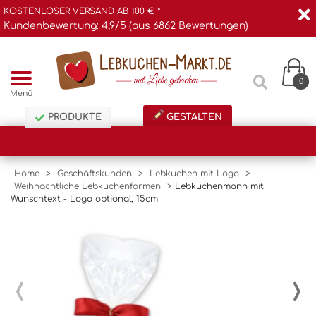
KOSTENLOSER VERSAND AB 100 € *
Kundenbewertung: 4,9/5 (aus 6862 Bewertungen)
0
Menü
PRODUKTE
GESTALTEN
Home
>
Geschäftskunden
>
Lebkuchen mit Logo
>
Weihnachtliche Lebkuchenformen
>
Lebkuchenmann mit
Wunschtext - Logo optional, 15cm
‹
›