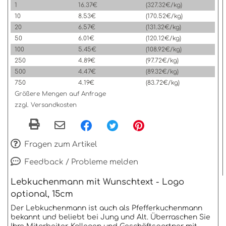
1
16.37€
(327.32€/kg)
10
8.53€
(170.52€/kg)
20
6.57€
(131.32€/kg)
50
6.01€
(120.12€/kg)
100
5.45€
(108.92€/kg)
250
4.89€
(97.72€/kg)
500
4.47€
(89.32€/kg)
750
4.19€
(83.72€/kg)
Größere Mengen auf Anfrage
zzgl. Versandkosten
Fragen zum Artikel
Feedback / Probleme melden
Lebkuchenmann mit Wunschtext - Logo
optional, 15cm
Der Lebkuchenmann ist auch als Pfefferkuchenmann
bekannt und beliebt bei Jung und Alt. Überraschen Sie