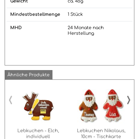
Gewicht
ca. 45g
Mindestbestellmenge
1 Stück
MHD
24 Monate nach
Herstellung
Ähnliche Produkte
‹
›
Lebkuchen - Elch,
Lebkuchen Nikolaus,
individuell
10cm - Tischkarte