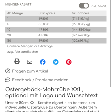
MENGENRABATT
inkl. MwSt.
Ab Menge
Stückpreis
Grundpreis
1
69.80€
(211.51€/kg)
5
53.80€
(163.03€/kg)
10
47.80€
(144.85€/kg)
20
41.80€
(126.67€/kg)
50
39.80€
(120.61€/kg)
Größere Mengen auf Anfrage
zzgl. Versandkosten
Fragen zum Artikel
Feedback / Probleme melden
Ostergebäck-Mohrrübe XXL,
optional mit Logo und Wunschtext
Unsere 50cm XXL-Karotte eignet sich bestens, um
individuelle Ostergrüße zu überbringen! Außerdem
dient sie zugleich als auffällige Osterdeko und stellt