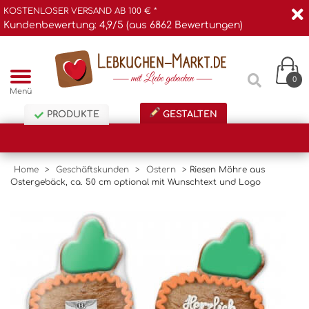
KOSTENLOSER VERSAND AB 100 € *
Kundenbewertung: 4,9/5 (aus 6862 Bewertungen)
0
Menü
PRODUKTE
GESTALTEN
Home
>
Geschäftskunden
>
Ostern
>
Riesen Möhre aus
Ostergebäck, ca. 50 cm optional mit Wunschtext und Logo