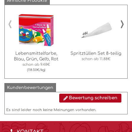
Ähnliche Produkte
‹
›
Lebensmittelfarbe,
Spritztüllen Set 8-teilig
Blau, Grün, Gelb, Rot
schon ab
11.88€
schon ab
9.48€
(118.50€/kg)
Kundenbewertungen
Bewertung schreiben
Es sind leider noch keine Meinungen vorhanden.