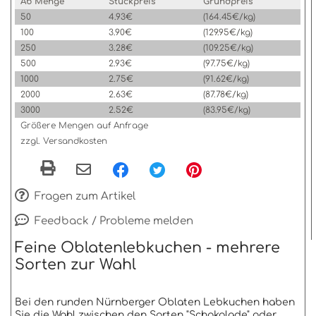
Ab Menge
Stückpreis
Grundpreis
50
4.93€
(164.45€/kg)
100
3.90€
(129.95€/kg)
250
3.28€
(109.25€/kg)
500
2.93€
(97.75€/kg)
1000
2.75€
(91.62€/kg)
2000
2.63€
(87.78€/kg)
3000
2.52€
(83.95€/kg)
Größere Mengen auf Anfrage
zzgl. Versandkosten
Fragen zum Artikel
Feedback / Probleme melden
Feine Oblatenlebkuchen - mehrere
Sorten zur Wahl
Bei den runden Nürnberger Oblaten Lebkuchen haben
Sie die Wahl zwischen den Sorten "Schokolade" oder