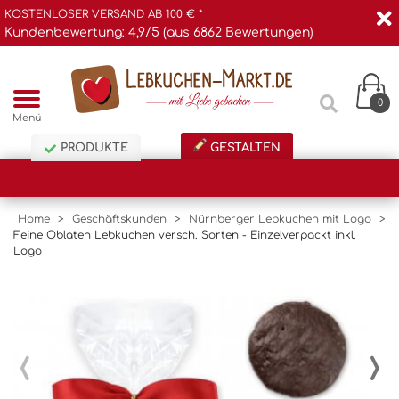
KOSTENLOSER VERSAND AB 100 € *
Kundenbewertung: 4,9/5 (aus 6862 Bewertungen)
0
Menü
PRODUKTE
GESTALTEN
Home
>
Geschäftskunden
>
Nürnberger Lebkuchen mit Logo
>
Feine Oblaten Lebkuchen versch. Sorten - Einzelverpackt inkl.
Logo
‹
›