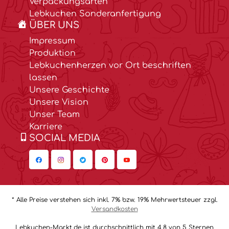
Verpackungsarten
Lebkuchen Sonderanfertigung
ÜBER UNS
Impressum
Produktion
Lebkuchenherzen vor Ort beschriften
lassen
Unsere Geschichte
Unsere Vision
Unser Team
Karriere
SOCIAL MEDIA
* Alle Preise verstehen sich inkl. 7% bzw. 19% Mehrwertsteuer zzgl.
Versandkosten
Lebkuchen-Markt.de ist durchschnittlich mit 4.8 von 5 Sternen