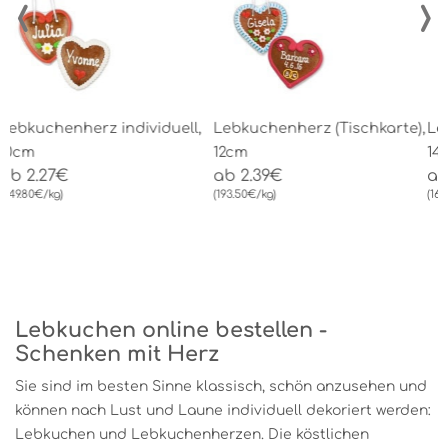
‹
›
Lebkuchenherz (Tischkarte),
Lebkuchenherz individuell,
L
12cm
14cm
g
ab 2.39€
ab 4.07€
1
(193.50€/kg)
(166.80€/kg)
a
(
Lebkuchen online bestellen -
Schenken mit Herz
Sie sind im besten Sinne klassisch, schön anzusehen und
können nach Lust und Laune individuell dekoriert werden:
Lebkuchen und Lebkuchenherzen. Die köstlichen