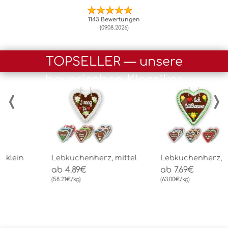
1143 Bewertungen
(09.08.2026)
TOPSELLER — unsere
bayerischen Klassiker
‹
›
Lebkuchenherz, mittel
Lebkuchenherz, groß
L
ab 4.89€
ab 7.69€
M
(58.21€/kg)
(63.00€/kg)
K
a
(