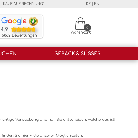
KAUF AUF RECHNUNG*
DE
|
EN
Unsere Kunden bewerten unsere Produkte und unser
0
4.9
Warenkorb
6862 Bewertungen
UCHEN
GEBÄCK & SÜSSES
ichtige Verpackung und nur Sie entscheiden, welche das ist!
inden Sie hier viele unserer Möglichkeiten,