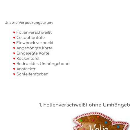
Unsere Verpackungsarten:
♥
Folienverschweißt
♥
Cellophantüte
♥
Flowpack verpackt
♥
Angehängte Karte
♥
Eingelegte Karte
♥
Rückentafel
♥
Bedrucktes Umhängeband
♥
Anstecker
♥
Schleifenfarben
1. Folienverschweißt ohne Umhänge