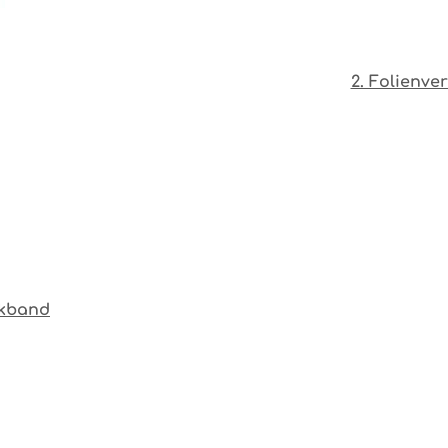
2. Folienv
nkband