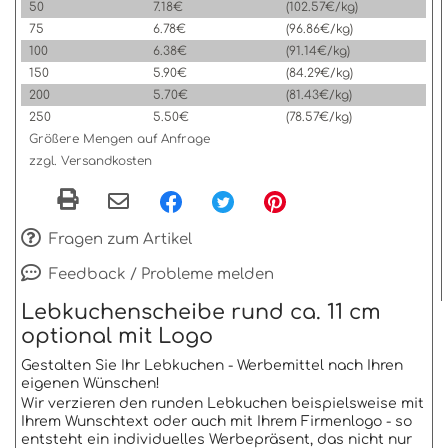
50
7.18€
(102.57€/kg)
75
6.78€
(96.86€/kg)
100
6.38€
(91.14€/kg)
150
5.90€
(84.29€/kg)
200
5.70€
(81.43€/kg)
250
5.50€
(78.57€/kg)
Größere Mengen auf Anfrage
zzgl. Versandkosten
Fragen zum Artikel
Feedback / Probleme melden
Lebkuchenscheibe rund ca. 11 cm
optional mit Logo
Gestalten Sie Ihr Lebkuchen - Werbemittel nach Ihren
eigenen Wünschen!
Wir verzieren den runden Lebkuchen beispielsweise mit
Ihrem Wunschtext oder auch mit Ihrem Firmenlogo - so
entsteht ein individuelles Werbepräsent, das nicht nur