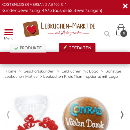
KOSTENLOSER VERSAND AB 100 € *
Kundenbewertung: 4,9/5 (aus 6862 Bewertungen)
0
Menü
PRODUKTE
GESTALTEN
Home
>
Geschäftskunden
>
Lebkuchen mit Logo
>
Sonstige
Lebkuchen Motive
>
Lebkuchen Kreis 11cm - optional mit Logo
‹
›