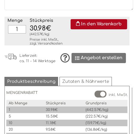
Menge
Stückpreis
In den Warenkorb
30.98€
(442.57€/kg)
Preise inkl. MwSt.,
zzgl.
Versandkosten
Lieferzeit:
Angebot erstellen
ca. 11 - 14 Werktage
Produktbeschreibung
Zutaten & Nährwerte
MENGENRABATT
inkl. MwSt.
Ab Menge
Stückpreis
Grundpreis
1
30.98€
(442.57€/kg)
5
15.58€
(222.57€/kg)
10
11.18€
(159.71€/kg)
20
9.58€
(136.86€/kg)