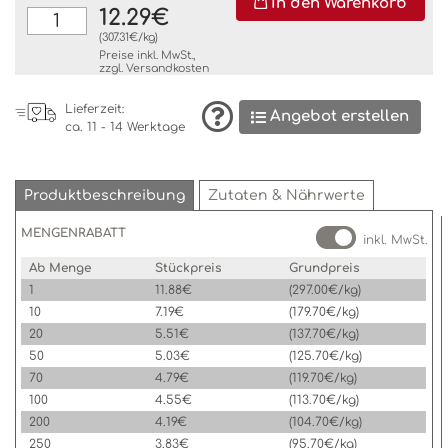
In den Warenkorb
12.29€
(307.31€/kg)
Preise inkl. MwSt.,
zzgl.
Versandkosten
Lieferzeit:
Angebot erstellen
ca. 11 - 14 Werktage
Produktbeschreibung
Zutaten & Nährwerte
MENGENRABATT
inkl. MwSt.
Ab Menge
Stückpreis
Grundpreis
1
11.88€
(297.00€/kg)
10
7.19€
(179.70€/kg)
20
5.51€
(137.70€/kg)
50
5.03€
(125.70€/kg)
70
4.79€
(119.70€/kg)
100
4.55€
(113.70€/kg)
200
4.19€
(104.70€/kg)
250
3.83€
(95.70€/kg)