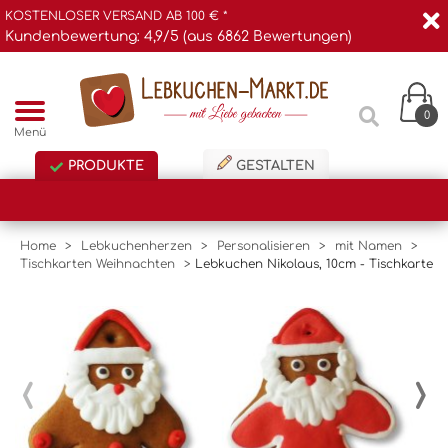
KOSTENLOSER VERSAND AB 100 € *
Kundenbewertung: 4,9/5 (aus 6862 Bewertungen)
0
Menü
PRODUKTE
GESTALTEN
Home
>
Lebkuchenherzen
>
Personalisieren
>
mit Namen
>
Tischkarten Weihnachten
>
Lebkuchen Nikolaus, 10cm - Tischkarte
‹
›