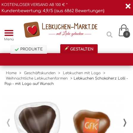
KOSTENLOSER VERSAND AB 100 € *
Kundenbewertung: 4,9/5 (aus 6862 Bewertungen)
0
Menü
PRODUKTE
GESTALTEN
Home
>
Geschäftskunden
>
Lebkuchen mit Logo
>
Weihnachtliche Lebkuchenformen
>
Lebkuchen Schokoherz Lolli -
Pop - mit Logo auf Wunsch
‹
›