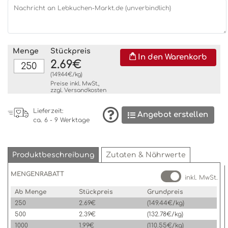
Nachricht an Lebkuchen-Markt.de (unverbindlich)
Menge
Stückpreis
In den Warenkorb
2.69€
(149.44€/kg)
Preise inkl. MwSt.,
zzgl.
Versandkosten
Lieferzeit:
Angebot erstellen
ca. 6 - 9 Werktage
Produktbeschreibung
Zutaten & Nährwerte
MENGENRABATT
inkl. MwSt.
Ab Menge
Stückpreis
Grundpreis
250
2.69€
(149.44€/kg)
500
2.39€
(132.78€/kg)
1000
1.99€
(110.55€/kg)