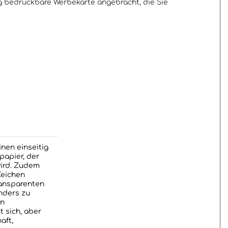
tig bedruckbare Werbekarte angebracht, die Sie
nen einseitig
papier, der
wird. Zudem
Zeichen
ransparenten
onders zu
en
t sich, aber
aft,