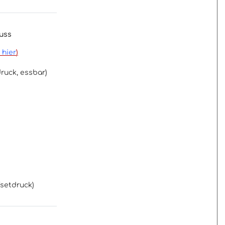
guss
 hier
)
ruck, essbar)
fsetdruck)