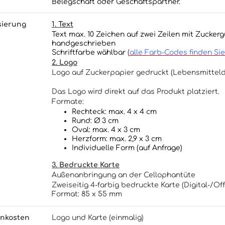
Belegschaft oder Geschäftspartner.
sierung
1. Text
Text max. 10 Zeichen auf zwei Zeilen mit Zucker
handgeschrieben
Schriftfarbe wählbar
(
alle Farb-Codes finden Sie
2. Logo
Logo auf Zuckerpapier gedruckt (Lebensmitteld
Das Logo wird direkt auf das Produkt platziert.
Formate:
Rechteck: max. 4 x 4 cm
Rund: Ø 3 cm
Oval: max. 4 x 3 cm
Herzform: max. 2,9 x 3 cm
Individuelle Form (auf Anfrage)
3. Bedruckte Karte
Außenanbringung an der Cellophantüte
Zweiseitig 4-farbig bedruckte Karte (Digital-/Of
Format: 85 x 55 mm
nkosten
Logo und Karte (einmalig)