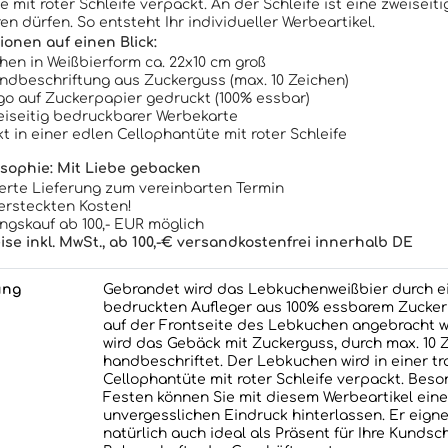
 mit roter Schleife verpackt. An der Schleife ist eine zweisei
en dürfen. So entsteht Ihr individueller Werbeartikel.
ionen auf einen Blick:
en in Weißbierform ca. 22x10 cm groß
andbeschriftung aus Zuckerguss (max. 10 Zeichen)
ogo auf Zuckerpapier gedruckt (100% essbar)
weiseitig bedruckbarer Werbekarte
t in einer edlen Cellophantüte mit roter Schleife
sophie: Mit Liebe gebacken
erte Lieferung zum vereinbarten Termin
ersteckten Kosten!
gskauf ab 100,- EUR möglich
eise inkl. MwSt., ab 100,-€ versandkostenfrei innerhalb DE
ung
Gebrandet wird das Lebkuchenweißbier durch ei
bedruckten Aufleger aus 100% essbarem Zucker
auf der Frontseite des Lebkuchen angebracht 
wird das Gebäck mit Zuckerguss, durch max. 10 
handbeschriftet. Der Lebkuchen wird in einer t
Cellophantüte mit roter Schleife verpackt. Bes
Festen können Sie mit diesem Werbeartikel ein
unvergesslichen Eindruck hinterlassen. Er eigne
natürlich auch ideal als Präsent für Ihre Kundsch