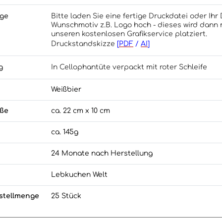
age
Bitte laden Sie eine fertige Druckdatei oder Ihr 
Wunschmotiv z.B. Logo hoch - dieses wird dann 
unseren kostenlosen Grafikservice platziert.
Druckstandskizze
[
PDF
/
AI
]
g
In Cellophantüte verpackt mit roter Schleife
Weißbier
öße
ca. 22 cm x 10 cm
ca. 145g
24 Monate nach Herstellung
Lebkuchen Welt
stellmenge
25 Stück