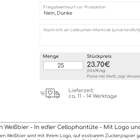
Freigabeentwurf vor Produktion
Nachricht an Lebkuchen-Markt.de (unverbindlich)
Menge
Stückpreis
23.70€
(131.67€/kg)
Preise inkl. MwSt., zzgl.
Versan
Lieferzeit:
ca. 11 - 14 Werktage
 Weißbier - In edler Cellophantüte - Mit Logo u
n Weißbier wird mit Ihrem Logo, auf essbarem Zuckerpapier g