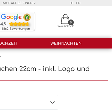
KAUF AUF RECHNUNG*
DE
|
EN
Unsere Kunden bewerten unsere Produkte und unser
0
4.9
Warenkorb
6862 Bewertungen
OCHZEIT
WEIHNACHTEN
e
chen 22cm - inkl. Logo und