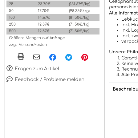
Cellophantüte
25
23.70€
(131.67€/kg)
personalisier
50
17.70€
(98.33€/kg)
Alle Informat
100
14.67€
(81.50€/kg)
Lebkuch
250
12.87€
(71.50€/kg)
inkl. H
inkl. L
500
12.87€
(71.50€/kg)
inkl. z
Größere Mengen auf Anfrage
verpack
zzgl. Versandkosten
Unsere Philo
Garanti
Keine v
Fragen zum Artikel
Rechnun
Alle Pr
Feedback / Probleme melden
Beschreib