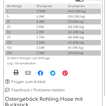
Ab Menge
Stückpreis
Grundpreis
1
27.80€
(463.33€/kg)
5
6.38€
(106.33€/kg)
10
4.38€
(73.00€/kg)
25
2.90€
(48.33€/kg)
50
2.78€
(46.33€/kg)
75
2.70€
(45.00€/kg)
100
2.58€
(43.00€/kg)
150
2.50€
(41.67€/kg)
200
2.38€
(39.66€/kg)
Größere Mengen auf Anfrage
zzgl. Versandkosten
Fragen zum Artikel
Feedback / Probleme melden
Ostergebäck Rohling Hase mit
Rucksack