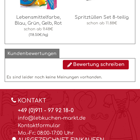
Lebensmittelfarbe,
Spritztüllen Set 8-teilig
Blau, Grün, Gelb, Rot
schon ab
11.88€
schon ab
9.48€
(118.50€/kg)
Kundenbewertungen
Bewertung schreiben
Es sind leider noch keine Meinungen vorhanden.
KONTAKT
+49 (0)911 - 97 92 18-0
info@lebkuchen-markt.de
Kontaktformular
Mo.-Fr.: 08:00-17:00 Uhr
AUSGEZEICHNET EINKAUFEN