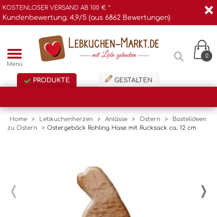
KOSTENLOSER VERSAND AB 100 € *
Kundenbewertung: 4,9/5 (aus 6862 Bewertungen)
0
Menü
PRODUKTE
GESTALTEN
Home
>
Lebkuchenherzen
>
Anlässe
>
Ostern
>
Bastelideen
zu Ostern
>
Ostergebäck Rohling Hase mit Rucksack ca. 12 cm
‹
›