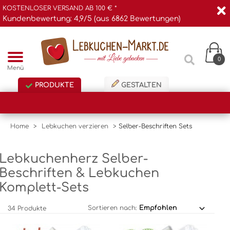
KOSTENLOSER VERSAND AB 100 € *
Kundenbewertung: 4,9/5 (aus 6862 Bewertungen)
0
Menü
PRODUKTE
GESTALTEN
Home
>
Lebkuchen verzieren
>
Selber-Beschriften Sets
Lebkuchenherz Selber-
Beschriften & Lebkuchen
Komplett-Sets
Sortieren nach:
34 Produkte