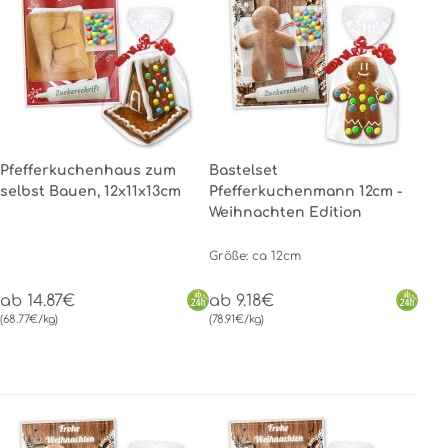
Pfefferkuchenhaus zum
Bastelset
selbst Bauen, 12x11x13cm
Pfefferkuchenmann 12cm -
Weihnachten Edition
Größe: ca 12cm
ab 14.87€
ab 9.18€
(68.77€/kg)
(78.91€/kg)