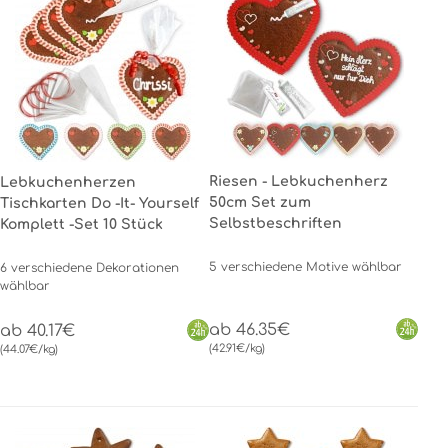
Riesen - Lebkuchenherz
Lebkuchenherzen
50cm Set zum
Tischkarten Do -It- Yourself
Selbstbeschriften
Komplett -Set 10 Stück
5 verschiedene Motive wählbar
6 verschiedene Dekorationen
wählbar
ab 46.35€
ab 40.17€
(42.91€/kg)
(44.07€/kg)