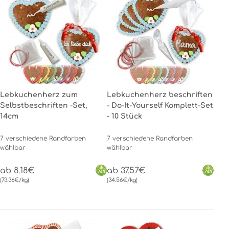
Lebkuchenherz zum
Lebkuchenherz beschriften
Selbstbeschriften -Set,
- Do-It-Yourself Komplett-Set
14cm
- 10 Stück
7 verschiedene Randfarben
7 verschiedene Randfarben
wählbar
wählbar
ab 8.18€
ab 37.57€
(73.36€/kg)
(34.56€/kg)