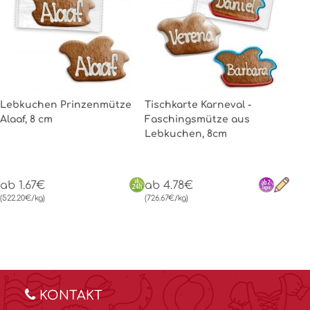
Lebkuchen Prinzenmütze
Tischkarte Karneval -
Alaaf, 8 cm
Faschingsmütze aus
Lebkuchen, 8cm
ab 1.67€
ab 4.78€
(522.20€/kg)
(726.67€/kg)
KONTAKT