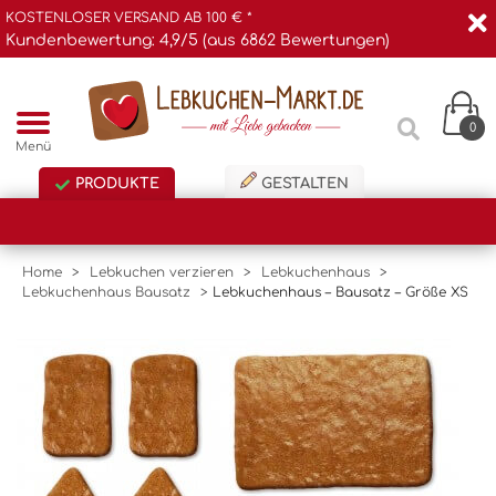
KOSTENLOSER VERSAND AB 100 € *
Kundenbewertung: 4,9/5 (aus 6862 Bewertungen)
0
Menü
PRODUKTE
GESTALTEN
Home
>
Lebkuchen verzieren
>
Lebkuchenhaus
>
Lebkuchenhaus Bausatz
>
Lebkuchenhaus – Bausatz – Größe XS