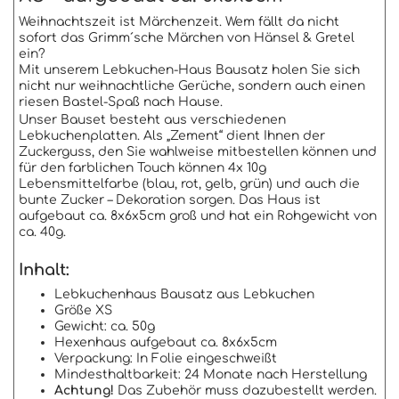
Weihnachtszeit ist Märchenzeit. Wem fällt da nicht
sofort das Grimm´sche Märchen von Hänsel & Gretel
ein?
Mit unserem Lebkuchen-Haus Bausatz holen Sie sich
nicht nur weihnachtliche Gerüche, sondern auch einen
riesen Bastel-Spaß nach Hause.
Unser Bauset besteht aus verschiedenen
Lebkuchenplatten. Als „Zement“ dient Ihnen der
Zuckerguss, den Sie wahlweise mitbestellen können und
für den farblichen Touch können 4x 10g
Lebensmittelfarbe (blau, rot, gelb, grün) und auch die
bunte Zucker – Dekoration sorgen. Das Haus ist
aufgebaut ca. 8x6x5cm groß und hat ein Rohgewicht von
ca. 40g.
Inhalt:
Lebkuchenhaus Bausatz aus Lebkuchen
Größe XS
Gewicht: ca. 50g
Hexenhaus aufgebaut ca. 8x6x5cm
Verpackung: In Folie eingeschweißt
Mindesthaltbarkeit: 24 Monate nach Herstellung
Achtung!
Das Zubehör muss dazubestellt werden.