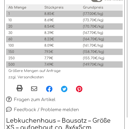
Ab Menge
Stückpreis
Grundpreis
1
8.85€
(177.00€/kg)
10
8.69€
(173.70€/kg)
20
8.54€
(170.70€/kg)
30
8.39€
(167.70€/kg)
60
8.23€
(164.70€/kg)
100
8.09€
(161.70€/kg)
150
7.93€
(158.70€/kg)
250
7.79€
(155.70€/kg)
500
7.49€
(149.70€/kg)
Größere Mengen auf Anfrage
zzgl. Versandkosten
Fragen zum Artikel
Feedback / Probleme melden
Lebkuchenhaus – Bausatz – Größe
XS – aufgebaut ca. 8x6x5cm