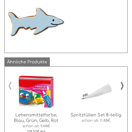
Ähnliche Produkte
‹
›
Lebensmittelfarbe,
Spritztüllen Set 8-teilig
Blau, Grün, Gelb, Rot
schon ab
11.88€
schon ab
9.48€
(118.50€/kg)