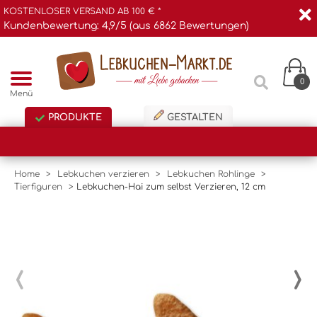
KOSTENLOSER VERSAND AB 100 € *
Kundenbewertung: 4,9/5 (aus 6862 Bewertungen)
0
Menü
PRODUKTE
GESTALTEN
Home
>
Lebkuchen verzieren
>
Lebkuchen Rohlinge
>
Tierfiguren
>
Lebkuchen-Hai zum selbst Verzieren, 12 cm
‹
›