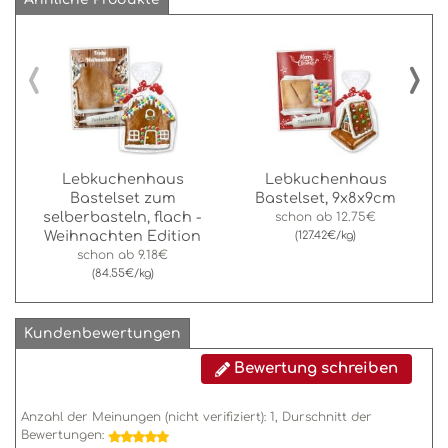
‹
›
Lebkuchenhaus
Lebkuchenhaus
Bastelset zum
Bastelset, 9x8x9cm
selberbasteln, flach -
schon ab
12.75€
Weihnachten Edition
(127.42€/kg)
schon ab
9.18€
(84.55€/kg)
Kundenbewertungen
Bewertung schreiben
Anzahl der Meinungen (nicht verifiziert):
1
, Durschnitt der
Bewertungen: