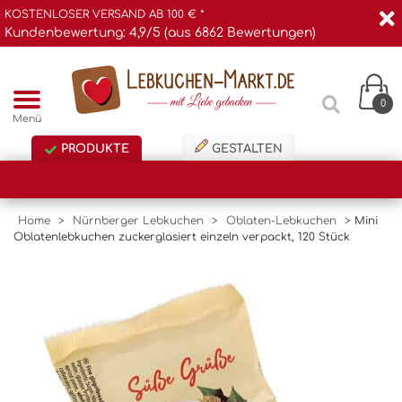
KOSTENLOSER VERSAND AB 100 € *
Kundenbewertung: 4,9/5 (aus 6862 Bewertungen)
0
Menü
PRODUKTE
GESTALTEN
Home
>
Nürnberger Lebkuchen
>
Oblaten-Lebkuchen
>
Mini
Oblatenlebkuchen zuckerglasiert einzeln verpackt, 120 Stück