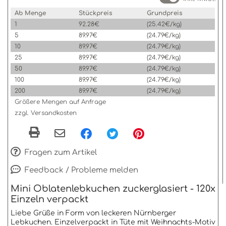
Ab Menge
Stückpreis
Grundpreis
1
92.28€
(25.42€/kg)
5
89.97€
(24.79€/kg)
10
89.97€
(24.79€/kg)
25
89.97€
(24.79€/kg)
50
89.97€
(24.79€/kg)
100
89.97€
(24.79€/kg)
200
89.97€
(24.79€/kg)
Größere Mengen auf Anfrage
zzgl. Versandkosten
Fragen zum Artikel
Feedback / Probleme melden
Mini Oblatenlebkuchen zuckerglasiert - 120x
Einzeln verpackt
Liebe Grüße in Form von leckeren Nürnberger
Lebkuchen. Einzelverpackt in Tüte mit Weihnachts-Motiv