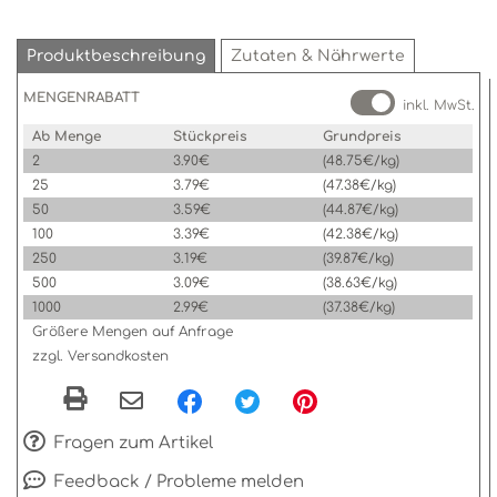
Produktbeschreibung
Zutaten & Nährwerte
MENGENRABATT
inkl. MwSt.
Ab Menge
Stückpreis
Grundpreis
2
3.90€
(48.75€/kg)
25
3.79€
(47.38€/kg)
50
3.59€
(44.87€/kg)
100
3.39€
(42.38€/kg)
250
3.19€
(39.87€/kg)
500
3.09€
(38.63€/kg)
1000
2.99€
(37.38€/kg)
Größere Mengen auf Anfrage
zzgl. Versandkosten
Fragen zum Artikel
Feedback / Probleme melden