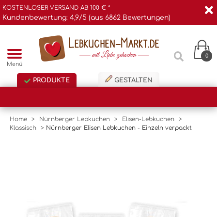
KOSTENLOSER VERSAND AB 100 € *
Kundenbewertung: 4,9/5 (aus 6862 Bewertungen)
0
Menü
PRODUKTE
GESTALTEN
Home
>
Nürnberger Lebkuchen
>
Elisen-Lebkuchen
>
Klassisch
>
Nürnberger Elisen Lebkuchen - Einzeln verpackt