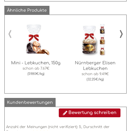
Ähnliche Produkte
‹
›
Mini - Lebkuchen, 150g
Nürnberger Elisen
Lebkuchen
schon ab
7.67€
(59.80€/kg)
schon ab
9.49€
(32.25€/kg)
Kundenbewertungen
Bewertung schreiben
Anzahl der Meinungen (nicht verifiziert):
5
, Durschnitt der