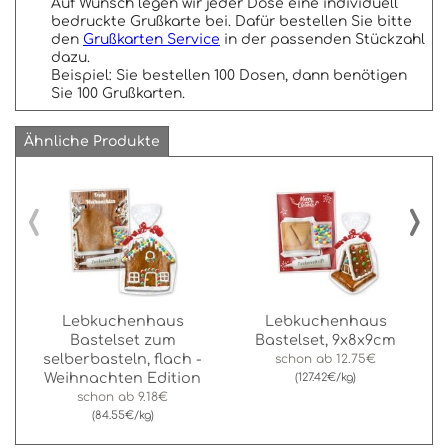
Auf Wunsch legen wir jeder Dose eine individuell
bedruckte Grußkarte bei. Dafür bestellen Sie bitte
den
Grußkarten Service
in der passenden Stückzahl
dazu.
Beispiel: Sie bestellen 100 Dosen, dann benötigen
Sie 100 Grußkarten.
Ähnliche Produkte
‹
›
Lebkuchenhaus
Lebkuchenhaus
Bastelset zum
Bastelset, 9x8x9cm
selberbasteln, flach -
schon ab
12.75€
Weihnachten Edition
(127.42€/kg)
schon ab
9.18€
(84.55€/kg)