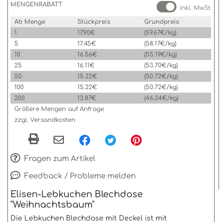
MENGENRABATT
inkl. MwSt.
Ab Menge
Stückpreis
Grundpreis
1
17.90€
(59.67€/kg)
5
17.45€
(58.17€/kg)
10
16.56€
(55.19€/kg)
25
16.11€
(53.70€/kg)
50
15.22€
(50.72€/kg)
100
15.22€
(50.72€/kg)
200
13.87€
(46.24€/kg)
Größere Mengen auf Anfrage
zzgl. Versandkosten
Fragen zum Artikel
Feedback / Probleme melden
Elisen-Lebkuchen Blechdose
"Weihnachtsbaum"
Die Lebkuchen Blechdose mit Deckel ist mit