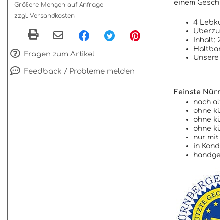
einem Gesch
Größere Mengen auf Anfrage
zzgl. Versandkosten
4 Lebk
Überzu
Inhalt: 
Haltba
Fragen zum Artikel
Unsere 
Feedback / Probleme melden
Feinste Nür
nach al
ohne kü
ohne k
ohne kü
nur mit
in Kond
handg