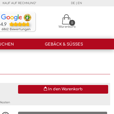
KAUF AUF RECHNUNG*
DE
|
EN
Unsere Kunden bewerten unsere Produkte und unser
0
4.9
Warenkorb
6862 Bewertungen
UCHEN
GEBÄCK & SÜSSES
In den Warenkorb
dkosten