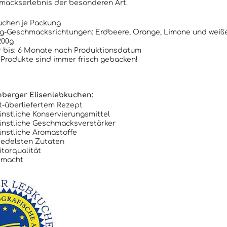
mackserlebnis der besonderen Art.
uchen je Packung
g-Geschmacksrichtungen: Erdbeere, Orange, Limone und weiß
200g
r bis: 6 Monate nach Produktionsdatum
Produkte sind immer frisch gebacken!
nberger Elisenlebkuchen:
t-überliefertem Rezept
nstliche Konservierungsmittel
ünstliche Geschmacksverstärker
nstliche Aromastoffe
 edelsten Zutaten
itorqualität
emacht