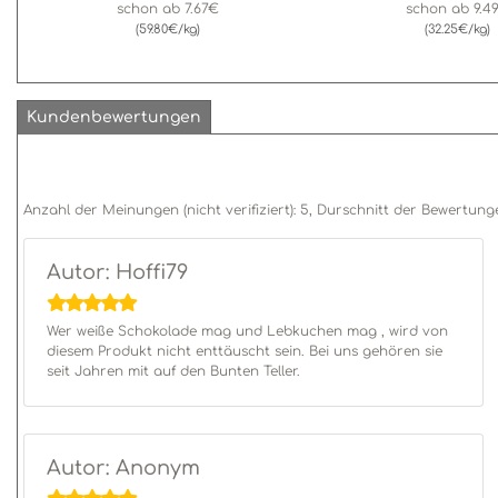
schon ab
7.67€
schon ab
9.4
(59.80€/kg)
(32.25€/kg)
Kundenbewertungen
Anzahl der Meinungen (nicht verifiziert):
5
, Durschnitt der Bewertung
Autor: Hoffi79
Wer weiße Schokolade mag und Lebkuchen mag , wird von
diesem Produkt nicht enttäuscht sein. Bei uns gehören sie
seit Jahren mit auf den Bunten Teller.
Autor: Anonym