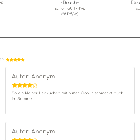
-Bruch-
Eli
9€
schon ab
17.49€
s
(28.11€/kg)
en:
Autor: Anonym
So ein kleiner Lebkuchen mit süßer Glasur schmeckt auch
im Sommer
Autor: Anonym