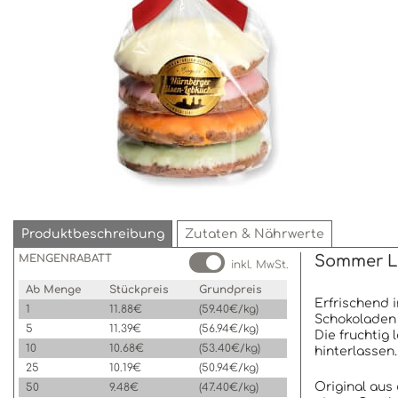
Produktbeschreibung
Zutaten & Nährwerte
MENGENRABATT
Sommer L
inkl. MwSt.
Ab Menge
Stückpreis
Grundpreis
Erfrischend 
1
11.88€
(59.40€/kg)
Schokoladen 
5
11.39€
(56.94€/kg)
Die fruchtig
10
10.68€
(53.40€/kg)
hinterlassen
25
10.19€
(50.94€/kg)
Original aus
50
9.48€
(47.40€/kg)