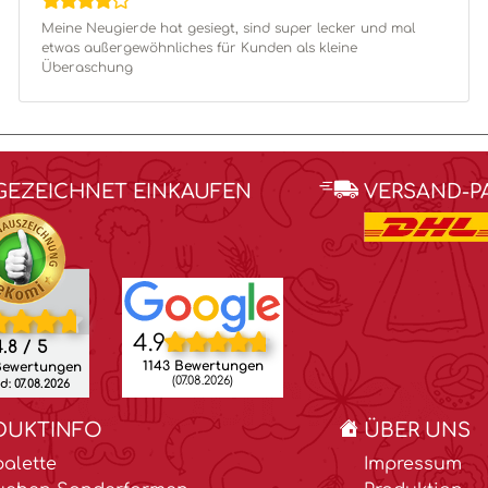
Meine Neugierde hat gesiegt, sind super lecker und mal
etwas außergewöhnliches für Kunden als kleine
Überaschung
GEZEICHNET EINKAUFEN
VERSAND-P
4.9
.8 / 5
1143 Bewertungen
Bewertungen
(07.08.2026)
: 07.08.2026
DUKTINFO
ÜBER UNS
alette
Impressum