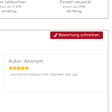
sen Lebkuchen
- Einzeln verpackt
chon ab
12.87€
schon ab
2.99€
(64.46€/kg)
(48.75€/kg)
Bewertung schreiben
Autor: Anonym
....kannte ich bislang nicht: Hammer! sehr gut