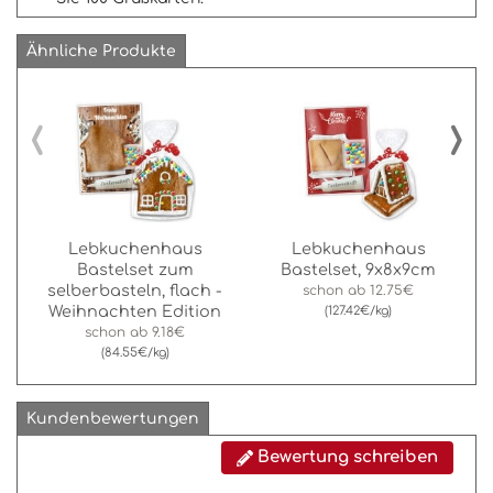
Ähnliche Produkte
‹
›
Lebkuchenhaus
Lebkuchenhaus
Bastelset zum
Bastelset, 9x8x9cm
selberbasteln, flach -
schon ab
12.75€
Weihnachten Edition
(127.42€/kg)
schon ab
9.18€
(84.55€/kg)
Kundenbewertungen
Bewertung schreiben