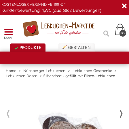
KOSTENLOSER VERSAND AB 100 € *
Kundenbewertung: 4,9/5 (aus 6862 Bewertungen)
35
Menü
PRODUKTE
GESTALTEN
Home
>
Nürnberger Lebkuchen
>
Lebkuchen Geschenke
>
Lebkuchen Dosen
>
Silberdose - gefüllt mit Elisen-Lebkuchen
‹
›