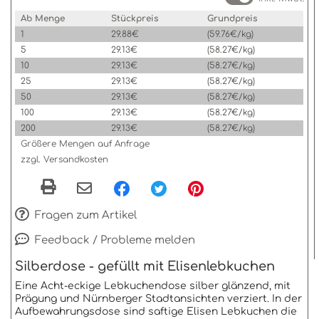
Ab Menge
Stückpreis
Grundpreis
1
29.88€
(59.76€/kg)
5
29.13€
(58.27€/kg)
10
29.13€
(58.27€/kg)
25
29.13€
(58.27€/kg)
50
29.13€
(58.27€/kg)
100
29.13€
(58.27€/kg)
200
29.13€
(58.27€/kg)
Größere Mengen auf Anfrage
zzgl. Versandkosten
Fragen zum Artikel
Feedback / Probleme melden
Silberdose - gefüllt mit Elisenlebkuchen
Eine Acht-eckige Lebkuchendose silber glänzend, mit
Prägung und Nürnberger Stadtansichten verziert. In der
Aufbewahrungsdose sind saftige Elisen Lebkuchen die