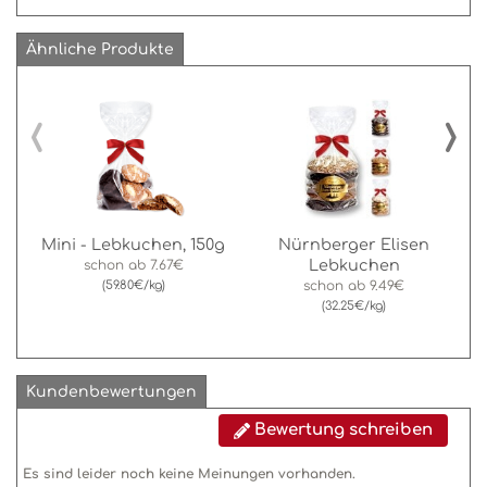
Ähnliche Produkte
‹
›
Mini - Lebkuchen, 150g
Nürnberger Elisen
Lebkuchen
schon ab
7.67€
(59.80€/kg)
schon ab
9.49€
(32.25€/kg)
Kundenbewertungen
Bewertung schreiben
Es sind leider noch keine Meinungen vorhanden.