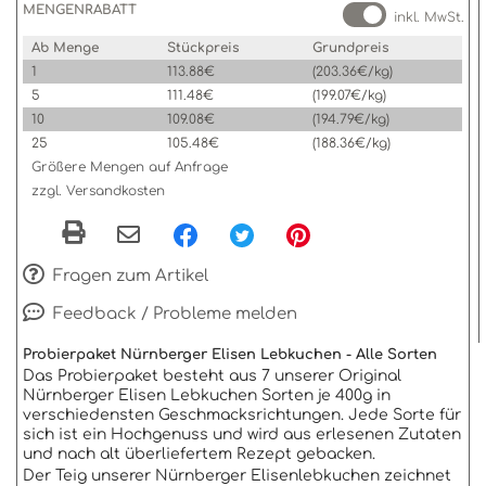
MENGENRABATT
inkl. MwSt.
Ab Menge
Stückpreis
Grundpreis
1
113.88€
(203.36€/kg)
5
111.48€
(199.07€/kg)
10
109.08€
(194.79€/kg)
25
105.48€
(188.36€/kg)
Größere Mengen auf Anfrage
zzgl. Versandkosten
Fragen zum Artikel
Feedback / Probleme melden
Probierpaket Nürnberger Elisen Lebkuchen - Alle Sorten
Das Probierpaket besteht aus 7 unserer Original
Nürnberger Elisen Lebkuchen Sorten je 400g in
verschiedensten Geschmacksrichtungen. Jede Sorte für
sich ist ein Hochgenuss und wird aus erlesenen Zutaten
und nach alt überliefertem Rezept gebacken.
Der Teig unserer Nürnberger Elisenlebkuchen zeichnet