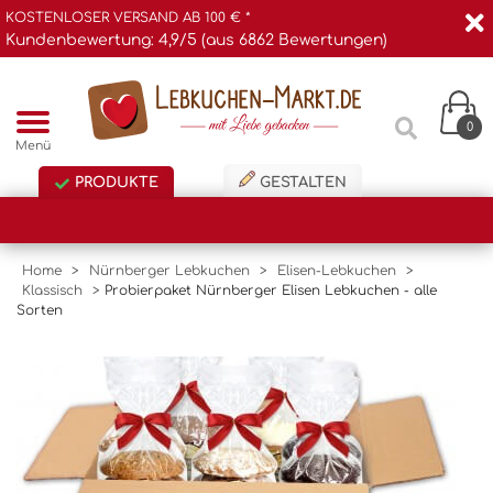
KOSTENLOSER VERSAND AB 100 € *
Kundenbewertung: 4,9/5 (aus 6862 Bewertungen)
0
Menü
PRODUKTE
GESTALTEN
Home
>
Nürnberger Lebkuchen
>
Elisen-Lebkuchen
>
Klassisch
>
Probierpaket Nürnberger Elisen Lebkuchen - alle
Sorten