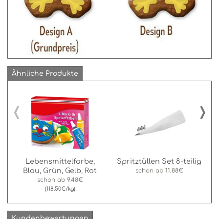
Ähnliche Produkte
‹
›
Lebensmittelfarbe,
Spritztüllen Set 8-teilig
Blau, Grün, Gelb, Rot
schon ab
11.88€
schon ab
9.48€
(118.50€/kg)
Kundenbewertungen