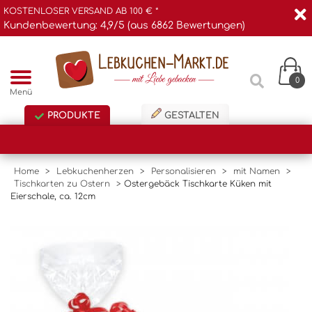
KOSTENLOSER VERSAND AB 100 € *
Kundenbewertung: 4,9/5 (aus 6862 Bewertungen)
0
Menü
PRODUKTE
GESTALTEN
Home
>
Lebkuchenherzen
>
Personalisieren
>
mit Namen
>
Tischkarten zu Ostern
>
Ostergebäck Tischkarte Küken mit
Eierschale, ca. 12cm