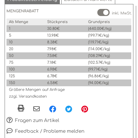
MENGENRABATT
inkl. MwSt.
Ab Menge
Stückpreis
Grundpreis
1
30.80€
(440.00€/kg)
5
13.98€
(199.71€/kg)
10
8.38€
(119.71€/kg)
20
7.98€
(114.00€/kg)
50
7.58€
(108.29€/kg)
75
7.18€
(102.57€/kg)
100
6.98€
(99.71€/kg)
125
6.78€
(96.86€/kg)
150
6.58€
(94.00€/kg)
Größere Mengen auf Anfrage
zzgl. Versandkosten
Fragen zum Artikel
Feedback / Probleme melden