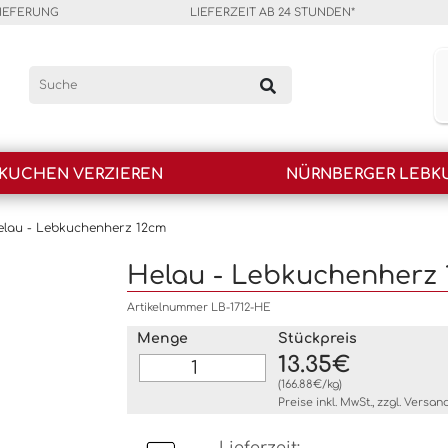
LIEFERUNG
LIEFERZEIT AB 24 STUNDEN*
KUCHEN VERZIEREN
NÜRNBERGER LEBK
elau - Lebkuchenherz 12cm
Helau - Lebkuchenherz
Artikelnummer LB-1712-HE
Menge
Stückpreis
13.35€
(166.88€/kg)
Preise inkl. MwSt., zzgl.
Versan