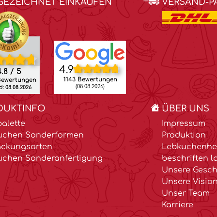
GEZEICHNET EINKAUFEN
VERSAND-P
4.9
.8 / 5
1143 Bewertungen
Bewertungen
(08.08.2026)
: 08.08.2026
DUKTINFO
ÜBER UNS
alette
Impressum
uchen Sonderformen
Produktion
ackungsarten
Lebkuchenher
uchen Sonderanfertigung
beschriften l
Unsere Gesch
Unsere Visio
Unser Team
Karriere