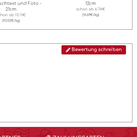
schtext und Foto -
12cm
21cm
schon ab
6.74€
chon ab
13.11€
(16.69€/kg)
(93.02€/kg)
Bewertung schreiben