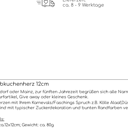
Lieferzeit:
ca. 8 - 9 Werktage
ebkuchenherz 12cm
dorf oder Mainz, zur fünften Jahrezeit begrüßen sich alle Nar
rfartikel, Give away oder kleines Geschenk.
zen mit Ihrem Karnevals/Faschings Spruch z.B. Kölle Alaaf,Dü
ind mit typischer Zuckerdekoration und bunten Randfarben ver
ls:
ca.12x12cm; Gewicht: ca. 80g