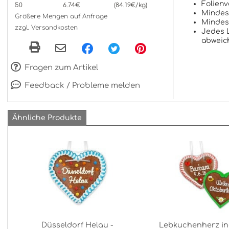
Folien
50
6.74€
(84.19€/kg)
Mindest
Größere Mengen auf Anfrage
Mindest
zzgl. Versandkosten
Jedes L
abweic
Fragen zum Artikel
Feedback / Probleme melden
Ähnliche Produkte
Düsseldorf Helau -
Lebkuchenherz ind