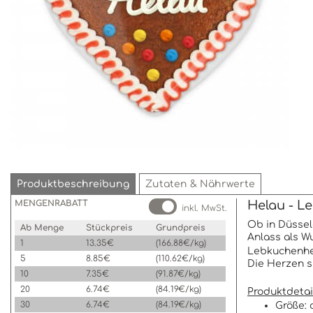
Produktbeschreibung
Zutaten & Nährwerte
MENGENRABATT
Helau - L
inkl. MwSt.
Ob in Düssel
Ab Menge
Stückpreis
Grundpreis
Anlass als Wu
1
13.35€
(166.88€/kg)
Lebkuchenher
5
8.85€
(110.62€/kg)
Die Herzen s
10
7.35€
(91.87€/kg)
20
6.74€
(84.19€/kg)
Produktdetai
30
6.74€
(84.19€/kg)
Größe: 