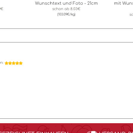
Wunschtext und Foto - 21cm
mit Wun
9€
schon ab
8.03€
(103.09€/kg)
s
en: