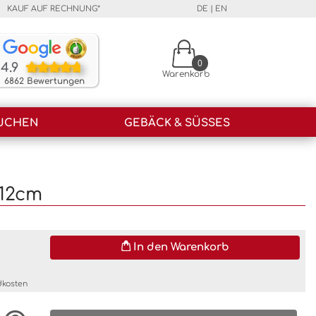
KAUF AUF RECHNUNG*
DE
|
EN
Unsere Kunden bewerten unsere Produkte und unser
0
4.9
Warenkorb
6862 Bewertungen
UCHEN
GEBÄCK & SÜSSES
 12cm
In den Warenkorb
dkosten