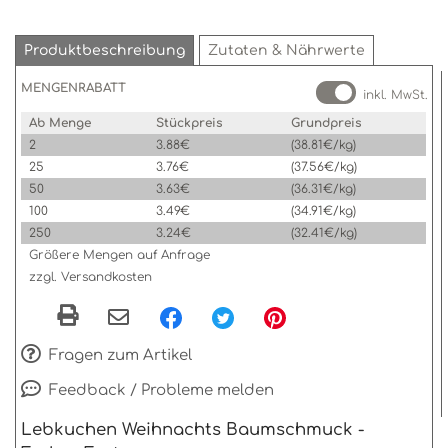
Produktbeschreibung
Zutaten & Nährwerte
MENGENRABATT
inkl. MwSt.
Ab Menge
Stückpreis
Grundpreis
2
3.88€
(38.81€/kg)
25
3.76€
(37.56€/kg)
50
3.63€
(36.31€/kg)
100
3.49€
(34.91€/kg)
250
3.24€
(32.41€/kg)
Größere Mengen auf Anfrage
zzgl. Versandkosten
Fragen zum Artikel
Feedback / Probleme melden
Lebkuchen Weihnachts Baumschmuck -