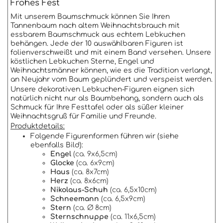
Frohes Fest
Mit unserem Baumschmuck können Sie Ihren
Tannenbaum nach altem Weihnachtsbrauch mit
essbarem Baumschmuck aus echtem Lebkuchen
behängen. Jede der 10 auswählbaren Figuren ist
folienverschweißt und mit einem Band versehen. Unsere
köstlichen Lebkuchen Sterne, Engel und
Weihnachtsmänner können, wie es die Tradition verlangt,
an Neujahr vom Baum geplündert und verspeist werden.
Unsere dekorativen Lebkuchen-Figuren eignen sich
natürlich nicht nur als Baumbehang, sondern auch als
Schmuck für Ihre Festtafel oder als süßer kleiner
Weihnachtsgruß für Familie und Freunde.
Produktdetails:
Folgende Figurenformen führen wir (siehe
ebenfalls Bild):
Engel
(ca. 9x6,5cm)
Glocke
(ca. 6x9cm)
Haus
(ca. 8x7cm)
Herz
(ca. 8x6cm)
Nikolaus-Schuh
(ca. 6,5x10cm)
Schneemann
(ca. 6,5x9cm)
Stern
(ca. Ø 8cm)
Sternschnuppe
(ca. 11x6,5cm)