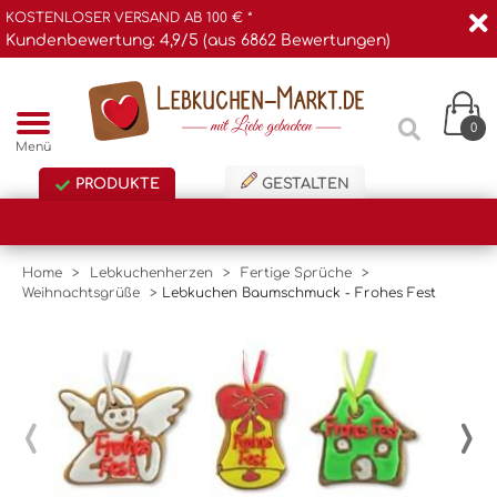
KOSTENLOSER VERSAND AB 100 € *
Kundenbewertung: 4,9/5 (aus 6862 Bewertungen)
0
Menü
PRODUKTE
GESTALTEN
Home
>
Lebkuchenherzen
>
Fertige Sprüche
>
Weihnachtsgrüße
>
Lebkuchen Baumschmuck - Frohes Fest
‹
›