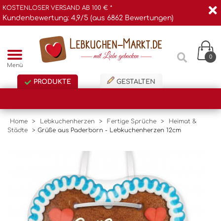
KOSTENLOSER VERSAND AB 100 € *
Kundenbewertung: 4,9/5 (aus 6862 Bewertungen)
0
Menü
PRODUKTE
GESTALTEN
Home
>
Lebkuchenherzen
>
Fertige Sprüche
>
Heimat &
Städte
>
Grüße aus Paderborn - Lebkuchenherzen 12cm