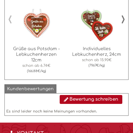
‹
›
Grüße aus Potsdam -
Individuelles
Lebkuchenherzen
Lebkuchenherz, 24cm
12cm
schon ab
15.90€
schon ab
6.74€
(79.67€/kg)
(166.88€/kg)
Kundenbewertungen
Bewertung schreiben
Es sind leider noch keine Meinungen vorhanden.