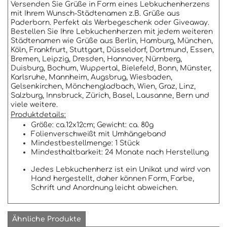
Versenden Sie Grüße in Form eines Lebkuchenherzens
mit Ihrem Wunsch-Städtenamen z.B. Grüße aus
Paderborn. Perfekt als Werbegeschenk oder Giveaway.
Bestellen Sie Ihre Lebkuchenherzen mit jedem weiteren
Städtenamen wie Grüße aus Berlin, Hamburg, München,
Köln, Frankfrurt, Stuttgart, Düsseldorf, Dortmund, Essen,
Bremen, Leipzig, Dresden, Hannover, Nürnberg,
Duisburg, Bochum, Wuppertal, Bielefeld, Bonn, Münster,
Karlsruhe, Mannheim, Augsbrug, Wiesbaden,
Gelsenkirchen, Mönchengladbach, Wien, Graz, Linz,
Salzburg, Innsbruck, Zürich, Basel, Lausanne, Bern und
viele weitere.
Produktdetails:
Größe: ca.12x12cm; Gewicht: ca. 80g
Folienverschweißt mit Umhängeband
Mindestbestellmenge: 1 Stück
Mindesthaltbarkeit: 24 Monate nach Herstellung
Jedes Lebkuchenherz ist ein Unikat und wird von
Hand hergestellt, daher können Form, Farbe,
Schrift und Anordnung leicht abweichen.
Ähnliche Produkte