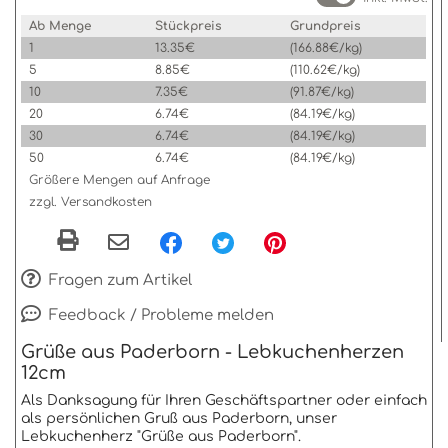
Ab Menge
Stückpreis
Grundpreis
1
13.35€
(166.88€/kg)
5
8.85€
(110.62€/kg)
10
7.35€
(91.87€/kg)
20
6.74€
(84.19€/kg)
30
6.74€
(84.19€/kg)
50
6.74€
(84.19€/kg)
Größere Mengen auf Anfrage
zzgl. Versandkosten
Fragen zum Artikel
Feedback / Probleme melden
Grüße aus Paderborn - Lebkuchenherzen
12cm
Als Danksagung für Ihren Geschäftspartner oder einfach
als persönlichen Gruß aus Paderborn, unser
Lebkuchenherz "Grüße aus Paderborn".