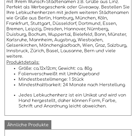
mit Ihrem Wunsch-Städtenamen z.B. Grüße aus Linz.
Perfekt als Werbegeschenk oder Giveaway. Bestellen Sie
Ihre Lebkuchenherzen mit jedem weiteren Städtenamen
wie Grüße aus Berlin, Hamburg, München, Köln,
Frankfrurt, Stuttgart, Düsseldorf, Dortmund, Essen,
Bremen, Leipzig, Dresden, Hannover, Nürnberg,
Duisburg, Bochum, Wuppertal, Bielefeld, Bonn, Münster,
Karlsruhe, Mannheim, Augsbrug, Wiesbaden,
Gelsenkirchen, Mönchengladbach, Wien, Graz, Salzburg,
Innsbruck, Zürich, Basel, Lausanne, Bern und viele
weitere.
Produktdetails:
Größe: ca.12x12cm; Gewicht: ca. 80g
Folienverschweißt mit Umhängeband
Mindestbestellmenge: 1 Stück
Mindesthaltbarkeit: 24 Monate nach Herstellung
Jedes Lebkuchenherz ist ein Unikat und wird von
Hand hergestellt, daher können Form, Farbe,
Schrift und Anordnung leicht abweichen.
Ähnliche Produkte