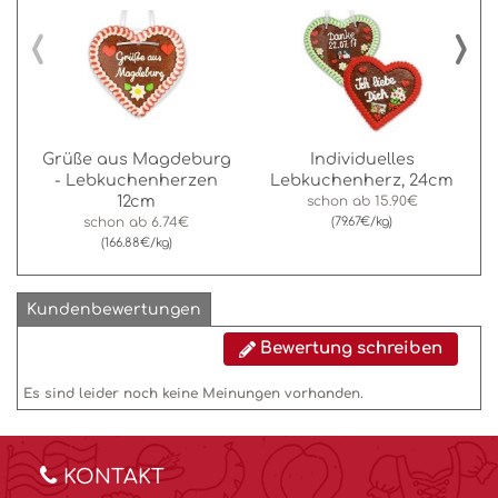
‹
›
Grüße aus Magdeburg
Individuelles
- Lebkuchenherzen
Lebkuchenherz, 24cm
12cm
schon ab
15.90€
schon ab
6.74€
(79.67€/kg)
(166.88€/kg)
Kundenbewertungen
Bewertung schreiben
Es sind leider noch keine Meinungen vorhanden.
KONTAKT