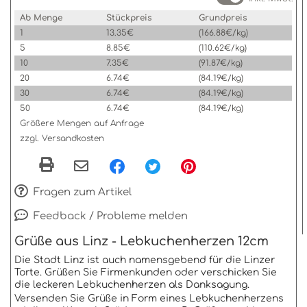
Ab Menge
Stückpreis
Grundpreis
1
13.35€
(166.88€/kg)
5
8.85€
(110.62€/kg)
10
7.35€
(91.87€/kg)
20
6.74€
(84.19€/kg)
30
6.74€
(84.19€/kg)
50
6.74€
(84.19€/kg)
Größere Mengen auf Anfrage
zzgl. Versandkosten
Fragen zum Artikel
Feedback / Probleme melden
Grüße aus Linz - Lebkuchenherzen 12cm
Die Stadt Linz ist auch namensgebend für die Linzer
Torte. Grüßen Sie Firmenkunden oder verschicken Sie
die leckeren Lebkuchenherzen als Danksagung.
Versenden Sie Grüße in Form eines Lebkuchenherzens