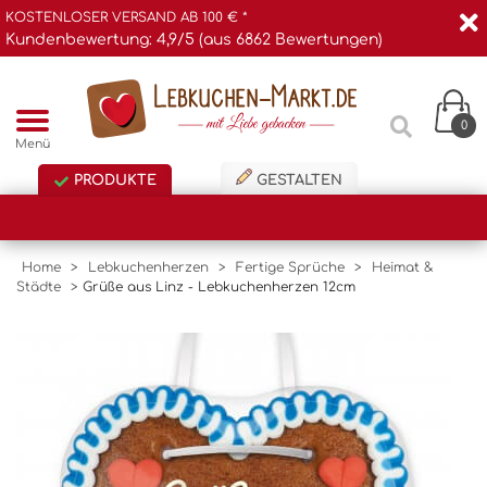
KOSTENLOSER VERSAND AB 100 € *
Kundenbewertung: 4,9/5 (aus 6862 Bewertungen)
0
Menü
PRODUKTE
GESTALTEN
Home
>
Lebkuchenherzen
>
Fertige Sprüche
>
Heimat &
Städte
>
Grüße aus Linz - Lebkuchenherzen 12cm