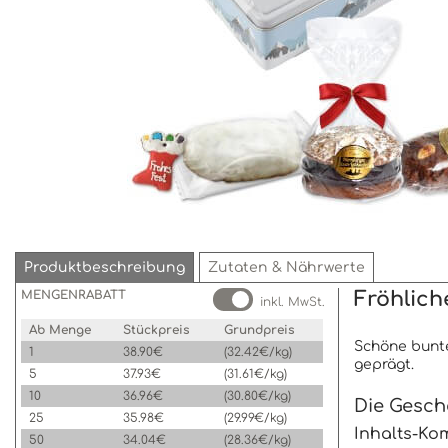
Produktbeschreibung
Zutaten & Nährwerte
MENGENRABATT
Fröhlich
inkl. MwSt.
Ab Menge
Stückpreis
Grundpreis
Schöne bunte
1
38.90€
(32.42€/kg)
geprägt.
5
37.93€
(31.61€/kg)
10
36.96€
(30.80€/kg)
Die Gesch
25
35.98€
(29.99€/kg)
Inhalts-Kom
50
34.04€
(28.36€/kg)