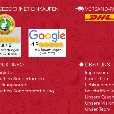
GEZEICHNET EINKAUFEN
VERSAND-P
4.9
.8 / 5
1143 Bewertungen
Bewertungen
(06.08.2026)
: 06.08.2026
DUKTINFO
ÜBER UNS
alette
Impressum
uchen Sonderformen
Produktion
ackungsarten
Lebkuchenher
uchen Sonderanfertigung
beschriften l
Unsere Gesch
Unsere Visio
Unser Team