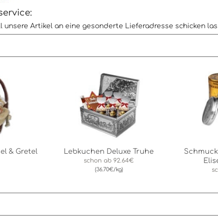
ervice:
l unsere Artikel an eine gesonderte Lieferadresse schicken la
l & Gretel
Lebkuchen Deluxe Truhe
Schmuck
Eli
schon ab
92.64€
(36.70€/kg)
s