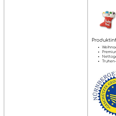
Produktin
Weihna
Premium
Nettoge
Truhen-