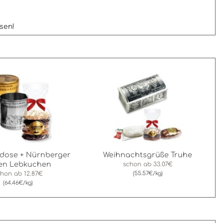
ssen!
dose + Nürnberger
Weihnachtsgrüße Truhe
sen Lebkuchen
schon ab
33.07€
chon ab
12.87€
(55.57€/kg)
(64.46€/kg)