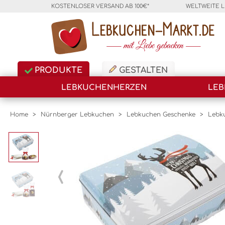
KOSTENLOSER VERSAND AB 100€*
WELTWEITE 
PRODUKTE
GESTALTEN
LEBKUCHENHERZEN
LEB
Home
>
Nürnberger Lebkuchen
>
Lebkuchen Geschenke
>
Lebk
‹