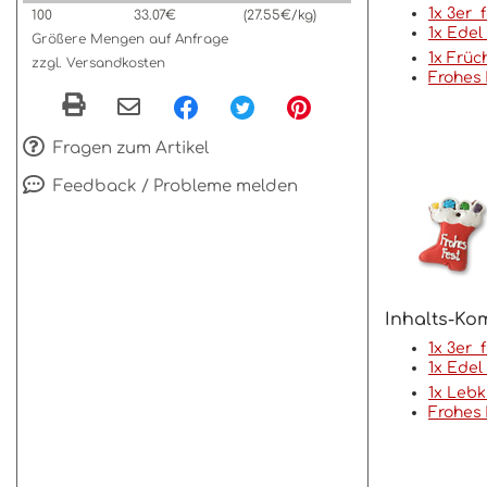
1x 3er 
100
33.07€
(27.55€/kg)
1x Edel
Größere Mengen auf Anfrage
1x Früc
zzgl. Versandkosten
Frohes 
Fragen zum Artikel
Feedback / Probleme melden
Inhalts-Kom
1x 3er 
1x Edel
1x Lebk
Frohes 