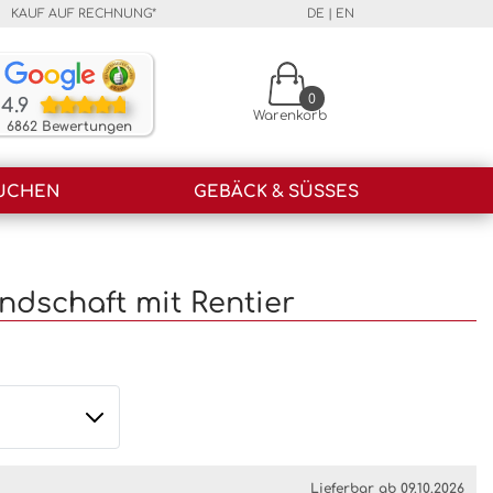
KAUF AUF RECHNUNG*
DE
|
EN
Unsere Kunden bewerten unsere Produkte und unser
0
4.9
Warenkorb
6862 Bewertungen
UCHEN
GEBÄCK & SÜSSES
ndschaft mit Rentier
Lieferbar ab 09.10.2026