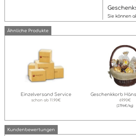
Geschenks
Sie können al
Ähnliche Produkte
Einzelversand Service
Geschenkkorb Hänse
schon ab
11.90€
69.90€
(27.96€/kg)
Kundenbewertungen