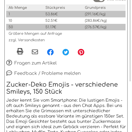
Ab Menge
Stückpreis
Grundpreis
1
53.86€
(291.16€/kg)
10
52.51€
(283.86€/kg)
50
51.17€
(276.57€/kg)
Größere Mengen auf Anfrage
zzgl. Versandkosten
Fragen zum Artikel
Feedback / Probleme melden
Zucker-Deko Emojis - verschiedene
Smileys, 150 Stück
Jeder kennt Sie vom Smartphone: Die lustigen Emojis -
oft auch Smileys genannt - aus den Chat Apps. Bei uns
erhalten Sie die Grimassen mit unterschiedlicher
Bedeutung als essbare Variante im günstigen 150er Set.
Das Emoji Gesichter besteht aus bunter Zuckermasse
und eignen sich ideal zum Gebäck verzieren - Perfekt für