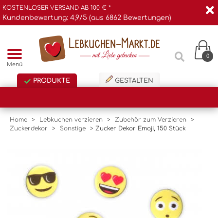
KOSTENLOSER VERSAND AB 100 € *
Kundenbewertung: 4,9/5 (aus 6862 Bewertungen)
0
Menü
PRODUKTE
GESTALTEN
Home
>
Lebkuchen verzieren
>
Zubehör zum Verzieren
>
Zuckerdekor
>
Sonstige
>
Zucker Dekor Emoji, 150 Stück