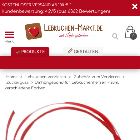
KOSTENLOSER VERSAND AB 100 € *
Kundenbewertung: 4,9/5 (aus 6862 Bewertungen)
0
Menü
PRODUKTE
GESTALTEN
Home
>
Lebkuchen verzieren
>
Zubehör zum Verzieren
>
Zuckerguss
>
Umhängeband für Lebkuchenherzen - 20m,
verschiedene Farben