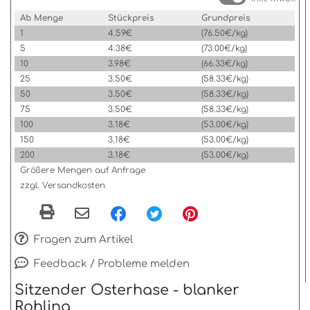
Ab Menge
Stückpreis
Grundpreis
1
4.59€
(76.50€/kg)
5
4.38€
(73.00€/kg)
10
3.98€
(66.33€/kg)
25
3.50€
(58.33€/kg)
50
3.50€
(58.33€/kg)
75
3.50€
(58.33€/kg)
100
3.18€
(53.00€/kg)
150
3.18€
(53.00€/kg)
200
3.18€
(53.00€/kg)
Größere Mengen auf Anfrage
zzgl. Versandkosten
Fragen zum Artikel
Feedback / Probleme melden
Sitzender Osterhase - blanker
Rohling