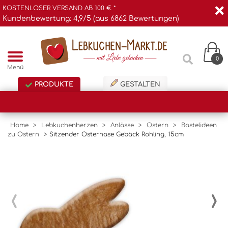
KOSTENLOSER VERSAND AB 100 € *
Kundenbewertung: 4,9/5 (aus 6862 Bewertungen)
0
Menü
PRODUKTE
GESTALTEN
Home
>
Lebkuchenherzen
>
Anlässe
>
Ostern
>
Bastelideen
zu Ostern
>
Sitzender Osterhase Gebäck Rohling, 15cm
‹
›