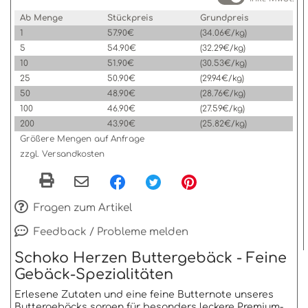
Ab Menge
Stückpreis
Grundpreis
1
57.90€
(34.06€/kg)
5
54.90€
(32.29€/kg)
10
51.90€
(30.53€/kg)
25
50.90€
(29.94€/kg)
50
48.90€
(28.76€/kg)
100
46.90€
(27.59€/kg)
200
43.90€
(25.82€/kg)
Größere Mengen auf Anfrage
zzgl. Versandkosten
Fragen zum Artikel
Feedback / Probleme melden
Schoko Herzen Buttergebäck - Feine
Gebäck-Spezialitäten
Erlesene Zutaten und eine feine Butternote unseres
Buttergebäcks sorgen für besonders leckere Premium-