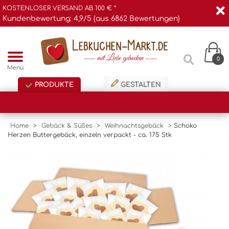
KOSTENLOSER VERSAND AB 100 € *
Kundenbewertung: 4,9/5 (aus 6862 Bewertungen)
0
Menü
PRODUKTE
GESTALTEN
Home
>
Gebäck & Süßes
>
Weihnachtsgebäck
>
Schoko
Herzen Buttergebäck, einzeln verpackt - ca. 175 Stk