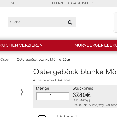
LIEFERUNG
LIEFERZEIT AB 24 STUNDEN*
KUCHEN VERZIEREN
NÜRNBERGER LEBK
 Ostern
>
Ostergebäck blanke Möhre, 20cm
Ostergebäck blanke Mö
Artikelnummer LB-401-K-20
›
Menge
Stückpreis
37.80€
(343.64€/kg)
Preise inkl. MwSt., zzgl.
Versan