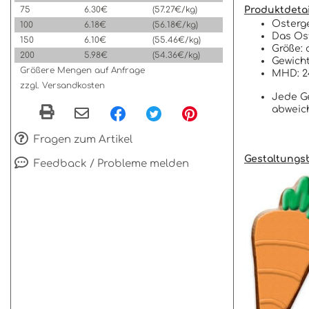
75
6.30€
(57.27€/kg)
Produktdetai
Osterge
100
6.18€
(56.18€/kg)
Das Ost
150
6.10€
(55.46€/kg)
Größe: 
200
5.98€
(54.36€/kg)
Gewicht
Größere Mengen auf Anfrage
MHD: 2
zzgl. Versandkosten
Jede Ge
abweic
Fragen zum Artikel
Gestaltungsb
Feedback / Probleme melden