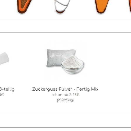
8-teilig
Zuckerguss Pulver - Fertig Mix
88€
schon ab
5.38€
(23.96€/kg)