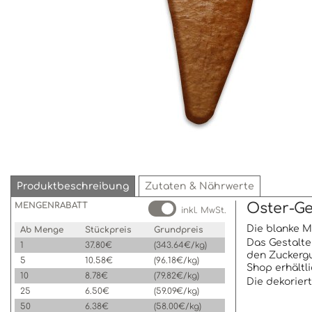
Produktbeschreibung
Zutaten & Nährwerte
MENGENRABATT
Oster-Ge
inkl. MwSt.
Die blanke M
Ab Menge
Stückpreis
Grundpreis
Das Gestalte
1
37.80€
(343.64€/kg)
den Zuckergu
5
10.58€
(96.18€/kg)
Shop erhältli
10
8.78€
(79.82€/kg)
Die dekorier
25
6.50€
(59.09€/kg)
50
6.38€
(58.00€/kg)