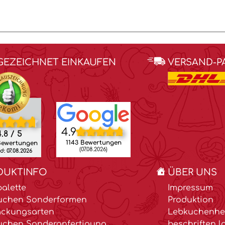
GEZEICHNET EINKAUFEN
VERSAND-P
4.9
.8 / 5
1143 Bewertungen
Bewertungen
(07.08.2026)
: 07.08.2026
DUKTINFO
ÜBER UNS
alette
Impressum
uchen Sonderformen
Produktion
ackungsarten
Lebkuchenher
uchen Sonderanfertigung
beschriften l