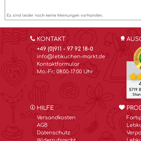
Es sind leider noch keine Meinungen vorhanden.
KONTAKT
AUS
+49 (0)911 - 97 92 18-0
info@lebkuchen-markt.de
Kontaktformular
Mo.-Fr.: 08:00-17:00 Uhr
4
5719 
Stand
HILFE
PRO
Versandkosten
Farbp
AGB
Lebk
Datenschutz
Verp
Widerrufsrecht
Lebk