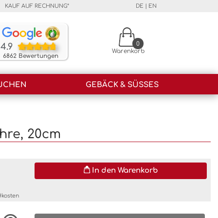
KAUF AUF RECHNUNG*
DE
|
EN
Unsere Kunden bewerten unsere Produkte und unser
0
4.9
Warenkorb
6862 Bewertungen
UCHEN
GEBÄCK & SÜSSES
hre, 20cm
In den Warenkorb
dkosten