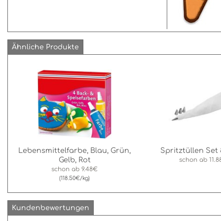
Ähnliche Produkte
Lebensmittelfarbe, Blau, Grün,
Spritztüllen Set 
Gelb, Rot
schon ab
11.
schon ab
9.48€
(118.50€/kg)
Kundenbewertungen