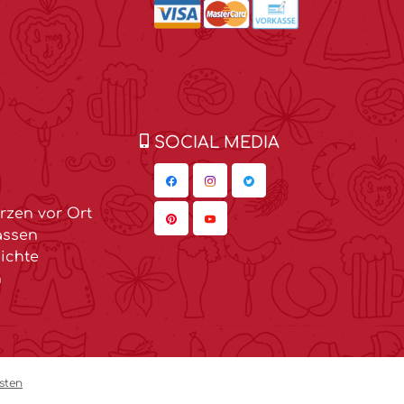
SOCIAL MEDIA
zen vor Ort
assen
ichte
n
sten