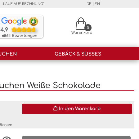
KAUF AUF RECHNUNG*
DE
|
EN
Unsere Kunden bewerten unsere Produkte und unser
0
4.9
Warenkorb
6862 Bewertungen
UCHEN
GEBÄCK & SÜSSES
kuchen Weiße Schokolade
In den Warenkorb
dkosten