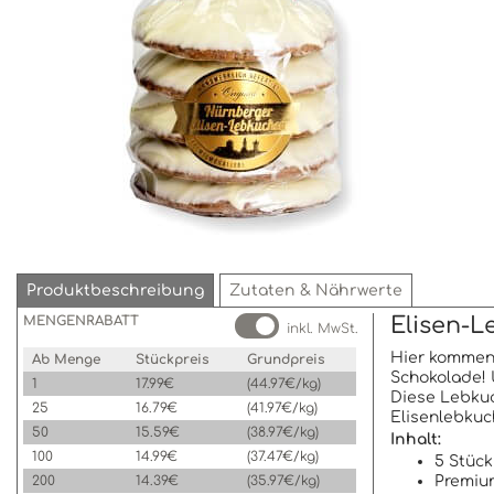
Produktbeschreibung
Zutaten & Nährwerte
MENGENRABATT
Elisen-L
inkl. MwSt.
Hier kommen 
Ab Menge
Stückpreis
Grundpreis
Schokolade! 
1
17.99€
(44.97€/kg)
Diese Lebkuc
25
16.79€
(41.97€/kg)
Elisenlebkuc
50
15.59€
(38.97€/kg)
Inhalt:
100
14.99€
(37.47€/kg)
5 Stück
200
14.39€
(35.97€/kg)
Premium