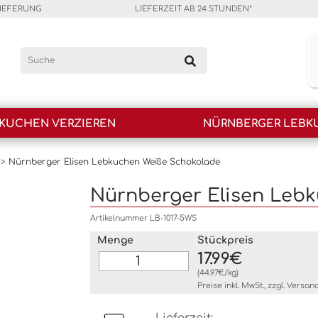
LIEFERUNG
LIEFERZEIT AB 24 STUNDEN*
KUCHEN VERZIEREN
NÜRNBERGER LEBK
>
Nürnberger Elisen Lebkuchen Weiße Schokolade
Nürnberger Elisen Leb
Artikelnummer LB-1017-5WS
Menge
Stückpreis
17.99€
(44.97€/kg)
Preise inkl. MwSt., zzgl.
Versan