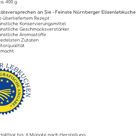
ca. 400 g
ätsversprechen an Sie - Feinste Nürnberger Elisenlebkuche
t-überliefertem Rezept
nstliche Konservierungsmittel
ünstliche Geschmacksverstärker
nstliche Aromastoffe
 edelsten Zutaten
itorqualität
emacht
altbar bis: 6 Monate nach Herstellung