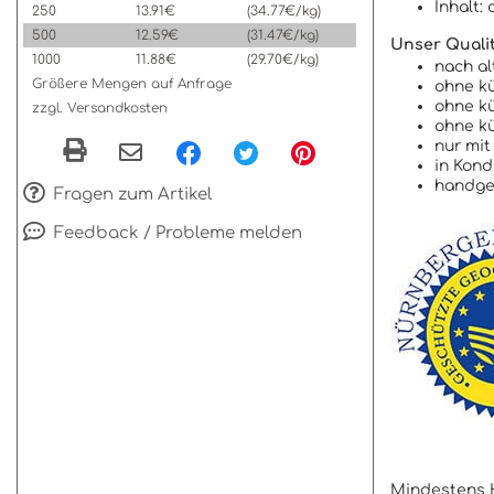
Inhalt: 
250
13.91€
(34.77€/kg)
500
12.59€
(31.47€/kg)
Unser Qualit
1000
11.88€
(29.70€/kg)
nach al
Größere Mengen auf Anfrage
ohne kü
ohne k
zzgl. Versandkosten
ohne kü
nur mit
in Kond
handg
Fragen zum Artikel
Feedback / Probleme melden
Mindestens H