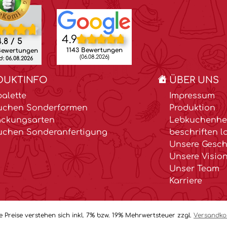
4.9
.8 / 5
1143 Bewertungen
Bewertungen
(06.08.2026)
: 06.08.2026
DUKTINFO
ÜBER UNS
alette
Impressum
uchen Sonderformen
Produktion
ackungsarten
Lebkuchenher
uchen Sonderanfertigung
beschriften l
Unsere Gesch
Unsere Visio
Unser Team
Karriere
le Preise verstehen sich inkl. 7% bzw. 19% Mehrwertsteuer zzgl.
Versandko