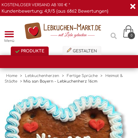
KOSTENLOSER VERSAND AB 100 € *
Kundenbewertung: 4,9/5 (aus 6862 Bewertungen)
0
Menü
PRODUKTE
GESTALTEN
Home
>
Lebkuchenherzen
>
Fertige Sprüche
>
Heimat &
Städte
>
Mia san Bayern - Lebkuchenherz 16cm