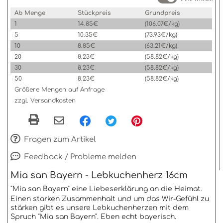
Ab Menge
Stückpreis
Grundpreis
1
14.85€
(106.07€/kg)
5
10.35€
(73.93€/kg)
10
8.85€
(63.21€/kg)
20
8.23€
(58.82€/kg)
30
8.23€
(58.82€/kg)
50
8.23€
(58.82€/kg)
Größere Mengen auf Anfrage
zzgl. Versandkosten
Fragen zum Artikel
Feedback / Probleme melden
Mia san Bayern - Lebkuchenherz 16cm
"Mia san Bayern" eine Liebeserklärung an die Heimat.
Einen starken Zusammenhalt und um das Wir-Gefühl zu
stärken gibt es unsere Lebkuchenherzen mit dem
Spruch "Mia san Bayern". Eben echt bayerisch.