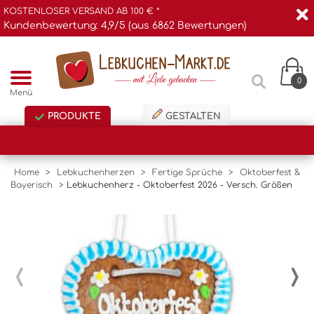
KOSTENLOSER VERSAND AB 100 € *
Kundenbewertung: 4,9/5 (aus 6862 Bewertungen)
0
Menü
PRODUKTE
GESTALTEN
Home
>
Lebkuchenherzen
>
Fertige Sprüche
>
Oktoberfest &
Bayerisch
>
Lebkuchenherz - Oktoberfest 2026 - Versch. Größen
‹
›