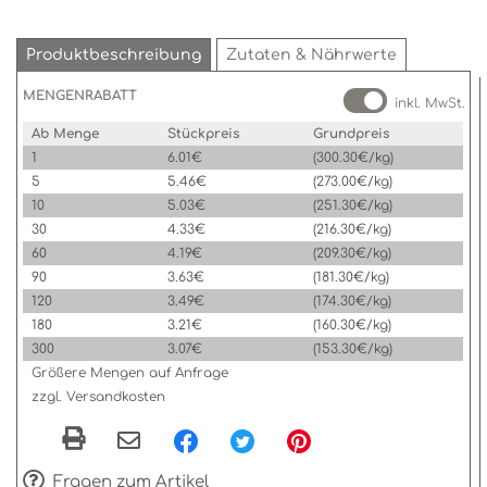
Produktbeschreibung
Zutaten & Nährwerte
MENGENRABATT
inkl. MwSt.
Ab Menge
Stückpreis
Grundpreis
1
6.01€
(300.30€/kg)
5
5.46€
(273.00€/kg)
10
5.03€
(251.30€/kg)
30
4.33€
(216.30€/kg)
60
4.19€
(209.30€/kg)
90
3.63€
(181.30€/kg)
120
3.49€
(174.30€/kg)
180
3.21€
(160.30€/kg)
300
3.07€
(153.30€/kg)
Größere Mengen auf Anfrage
zzgl. Versandkosten
Fragen zum Artikel