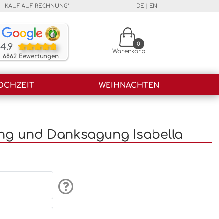
KAUF AUF RECHNUNG*
DE
|
EN
Unsere Kunden bewerten unsere Produkte und unser
0
4.9
Warenkorb
6862 Bewertungen
OCHZEIT
WEIHNACHTEN
ng und Danksagung Isabella