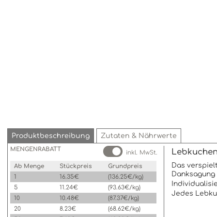
Produktbeschreibung
Zutaten & Nährwerte
MENGENRABATT
Lebkuchenh
inkl. MwSt.
Das verspiel
Ab Menge
Stückpreis
Grundpreis
Danksagung w
1
16.35€
(136.25€/kg)
Individualis
5
11.24€
(93.63€/kg)
Jedes Lebkuc
10
10.48€
(87.37€/kg)
20
8.23€
(68.62€/kg)