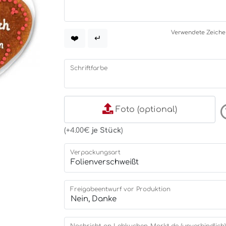
Verwendete Zeichen:
❤️
↵
Schriftfarbe
Foto (optional)
(+4.00€
je Stück
)
Verpackungsart
Freigabeentwurf vor Produktion
Nachricht an Lebkuchen-Markt.de (unverbindlich)