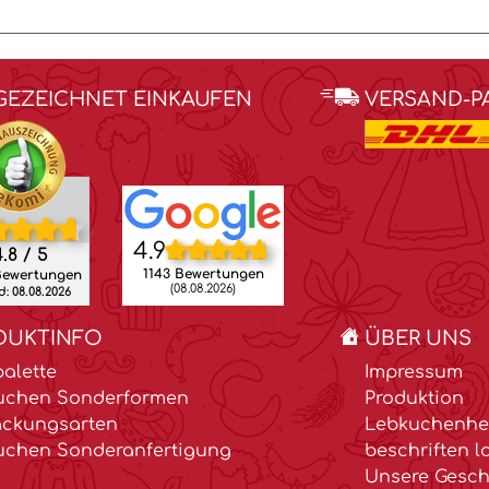
GEZEICHNET EINKAUFEN
VERSAND-P
4.9
.8 / 5
1143 Bewertungen
Bewertungen
(08.08.2026)
: 08.08.2026
DUKTINFO
ÜBER UNS
alette
Impressum
uchen Sonderformen
Produktion
ackungsarten
Lebkuchenher
uchen Sonderanfertigung
beschriften l
Unsere Gesch