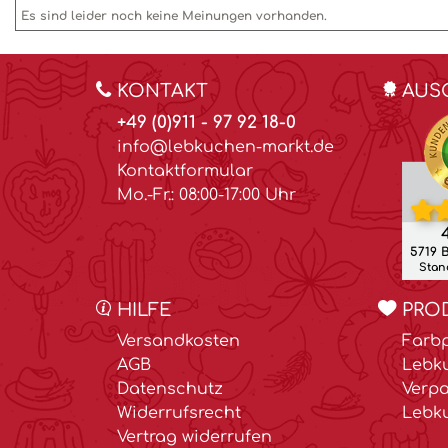
Es sind leider noch keine Meinungen vorhanden.
KONTAKT
AUS
+49 (0)911 - 97 92 18-0
info@lebkuchen-markt.de
Kontaktformular
Mo.-Fr.: 08:00-17:00 Uhr
4
5719 
Stand
HILFE
PRO
Versandkosten
Farbp
AGB
Lebk
Datenschutz
Verp
Widerrufsrecht
Lebk
Vertrag widerrufen