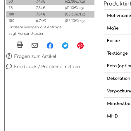
50
7.49€
(62.38€/kg)
Produktin
75
7.34€
(61.13€/kg)
100
7.04€
(58.63€/kg)
Motivname
150
6.74€
(56.13€/kg)
Größere Mengen auf Anfrage
Maße
zzgl. Versandkosten
Farbe
Textlänge
Fragen zum Artikel
Foto (optio
Feedback / Probleme melden
Dekoration
Verpackun
Mindestbe
MHD