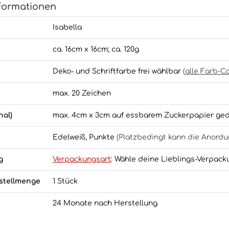
formationen
Isabella
ca. 16cm x 16cm; ca. 120g
Deko- und Schriftfarbe frei wählbar
(
alle Farb-C
max. 20 Zeichen
nal)
max. 4cm x 3cm auf essbarem Zuckerpapier ge
Edelweiß, Punkte
(Platzbedingt kann die Anord
g
Verpackungsart
: Wähle deine Lieblings-Verpack
stellmenge
1 Stück
24 Monate nach Herstellung