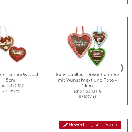
›
nherz individuell,
Individuelles Lebkuchenherz
8cm
mit Wunschtext und Foto -
21cm
chon ab
2.15€
(718.12€/kg)
schon ab
13.11€
(93.02€/kg)
Bewertung schreiben