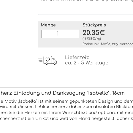
Menge
Stückpreis
20.35€
(169.58€/kg)
Preise inkl. MwSt., zzgl.
Versan
Lieferzeit:
ca. 2 - 5 Werktage
erz Einladung und Danksagung "Isabella", 16cm
te Motiv „Isabella“ ist mit seinem gepunkteten Design und dem
ird mit diesem Lebkuchenherz daher zum absoluten Blickfan
ieren Sie die Herzen mit Ihrem Wunschtext und optional mit ein
henherz ist ein Unikat und wird von Hand hergestellt, daher