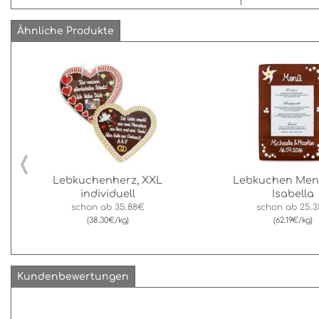
Ähnliche Produkte
‹
Lebkuchenherz, XXL
Lebkuchen Men
individuell
Isabella
schon ab
35.88€
schon ab
25.
(38.30€/kg)
(62.19€/kg)
Kundenbewertungen