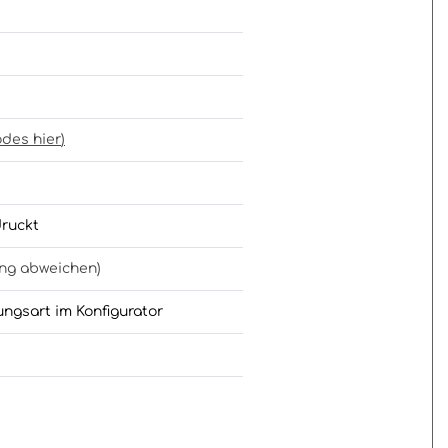
odes hier
)
druckt
ung abweichen)
ungsart im Konfigurator