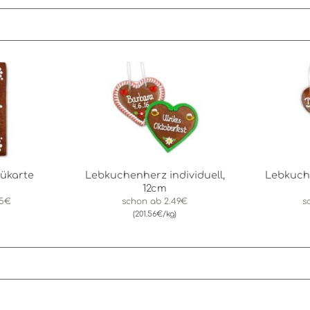
ükarte
Lebkuchenherz individuell,
Lebkuche
12cm
35€
schon ab
2.49€
s
(201.56€/kg)