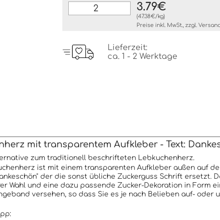
3.79€
(47.38€/kg)
Preise inkl. MwSt., zzgl.
Versan
Lieferzeit:
ca. 1 - 2 Werktage
herz mit transparentem Aufkleber - Text: Dank
lternative zum traditionell beschrifteten Lebkuchenherz.
chenherz ist mit einem transparenten Aufkleber außen auf de
Dankeschön" der die sonst übliche Zuckerguss Schrift ersetzt.
rer Wahl und eine dazu passende Zucker-Dekoration in Form eine
eband versehen, so dass Sie es je nach Belieben auf- oder
app: