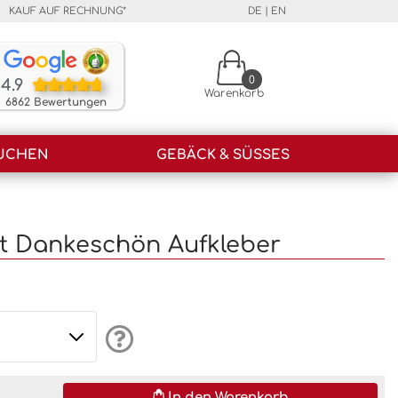
KAUF AUF RECHNUNG*
DE
|
EN
Unsere Kunden bewerten unsere Produkte und unser
0
4.9
Warenkorb
6862 Bewertungen
UCHEN
GEBÄCK & SÜSSES
t Dankeschön Aufkleber
In den Warenkorb