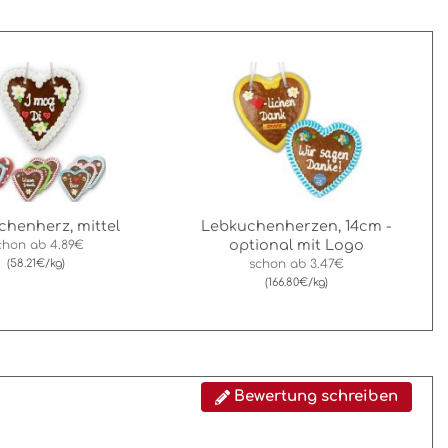
chenherz, mittel
Lebkuchenherzen, 14cm -
optional mit Logo
chon ab
4.89€
(58.21€/kg)
schon ab
3.47€
(166.80€/kg)
Bewertung schreiben