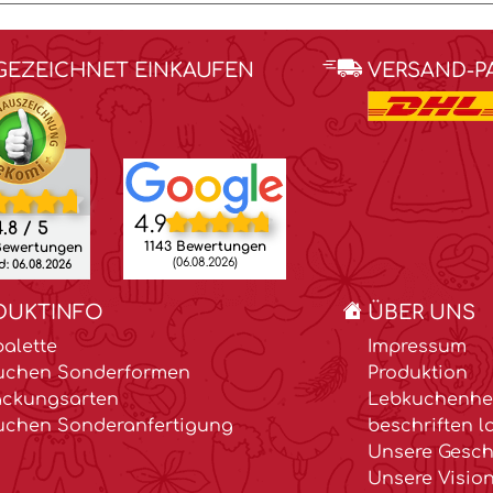
GEZEICHNET EINKAUFEN
VERSAND-P
4.9
.8 / 5
1143 Bewertungen
Bewertungen
(06.08.2026)
: 06.08.2026
DUKTINFO
ÜBER UNS
alette
Impressum
uchen Sonderformen
Produktion
ackungsarten
Lebkuchenher
uchen Sonderanfertigung
beschriften l
Unsere Gesch
Unsere Visio