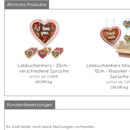
Ähnliche Produkte
Lebkuchenherz - 23cm -
Lebkuchenherz Mis
verschiedene Sprüche
12cm - Klassiker 
Sprüche
schon ab
13.86€
(60.20€/kg)
schon ab
7.6
(128.10€/kg)
Kundenbewertungen
Es sind leider noch keine Meinungen vorhanden.