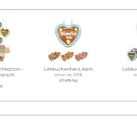
chkarton -
Lebkuchenherz, klein
Lebku
versch.
schon ab
3.91€
s
(82.60€/kg)
9€