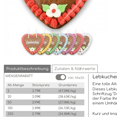
Produktbeschreibung
Zutaten & Nährwerte
MENGENRABATT
Lebkuchen
inkl. MwSt.
Eine tolle A
Ab Menge
Stückpreis
Grundpreis
Dieses Lebku
2
3.79€
(47.38€/kg)
Schriftzug "
20
3.09€
(38.63€/kg)
der Farbe Ih
50
2.99€
(37.38€/kg)
einem Umhäng
100
2.89€
(36.12€/kg)
Kurz und kn
250
2.79€
(34.88€/kg)