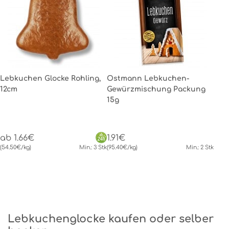
Lebkuchen Glocke Rohling,
Ostmann Lebkuchen-
12cm
Gewürzmischung Packung
15g
ab 1.66€
1.91€
(54.50€/kg)
Min.: 3 Stk
(95.40€/kg)
Min.: 2 Stk
Lebkuchenglocke kaufen oder selber