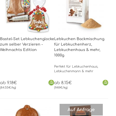
Bastel-Set Lebkuchenglocke
Lebkuchen Backmischung
zum selber Verzieren -
für Lebkuchenherz,
Weihnachts Edition
Lebkuchenhaus & mehr,
1000g
Perfekt für Lebkuchenhaus,
Lebkuchenmann & mehr
ab 9.18€
ab 8.15€
(84.55€/kg)
(9.48€/kg)
Auf Anfrage