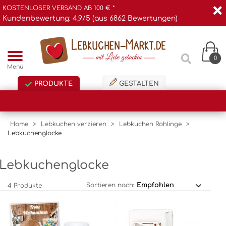
KOSTENLOSER VERSAND AB 100 € *
Kundenbewertung: 4,9/5 (aus 6862 Bewertungen)
0
Menü
PRODUKTE
GESTALTEN
Home
>
Lebkuchen verzieren
>
Lebkuchen Rohlinge
>
Lebkuchenglocke
Lebkuchenglocke
Sortieren nach:
4 Produkte