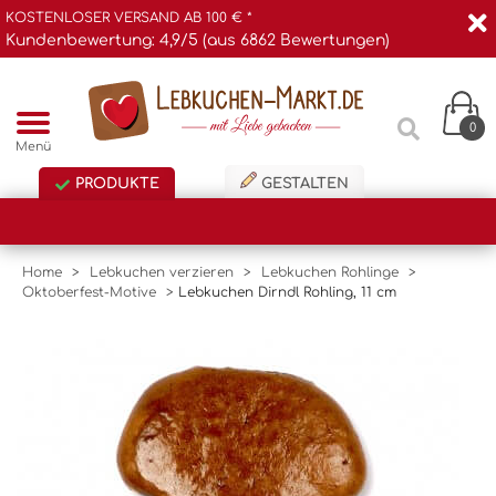
KOSTENLOSER VERSAND AB 100 € *
Kundenbewertung: 4,9/5 (aus 6862 Bewertungen)
0
Menü
PRODUKTE
GESTALTEN
Home
>
Lebkuchen verzieren
>
Lebkuchen Rohlinge
>
Oktoberfest-Motive
>
Lebkuchen Dirndl Rohling, 11 cm