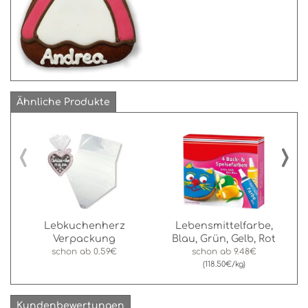
Ähnliche Produkte
‹
›
Lebkuchenherz
Lebensmittelfarbe,
Verpackung
Blau, Grün, Gelb, Rot
schon ab
0.59€
schon ab
9.48€
(118.50€/kg)
Kundenbewertungen