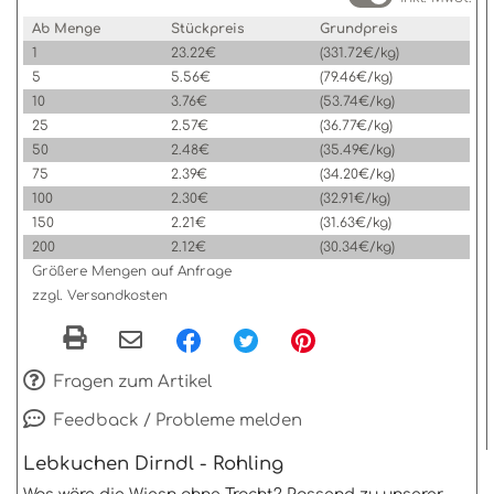
Ab Menge
Stückpreis
Grundpreis
1
23.22€
(331.72€/kg)
5
5.56€
(79.46€/kg)
10
3.76€
(53.74€/kg)
25
2.57€
(36.77€/kg)
50
2.48€
(35.49€/kg)
75
2.39€
(34.20€/kg)
100
2.30€
(32.91€/kg)
150
2.21€
(31.63€/kg)
200
2.12€
(30.34€/kg)
Größere Mengen auf Anfrage
zzgl. Versandkosten
Fragen zum Artikel
Feedback / Probleme melden
Lebkuchen Dirndl - Rohling