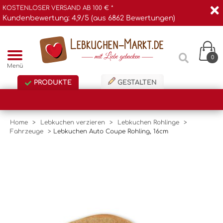
KOSTENLOSER VERSAND AB 100 € *
Kundenbewertung: 4,9/5 (aus 6862 Bewertungen)
0
Menü
PRODUKTE
GESTALTEN
Home
>
Lebkuchen verzieren
>
Lebkuchen Rohlinge
>
Fahrzeuge
>
Lebkuchen Auto Coupe Rohling, 16cm