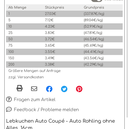
Ab Menge
Stückpreis
Grundpreis
1
27.03€
(337.87€/kg)
5
7.12€
(89.04€/kg)
10
4.23€
(52.91€/kg)
25
3.83€
(47.81€/kg)
50
3.72€
(46.54€/kg)
75
3.65€
(45.69€/kg)
100
3.55€
(44.41€/kg)
150
3.49€
(43.56€/kg)
200
3.38€
(42.29€/kg)
Größere Mengen auf Anfrage
zzgl. Versandkosten
Fragen zum Artikel
Feedback / Probleme melden
Lebkuchen Auto Coupé - Auto Rohling ohne
Alles, 16cm