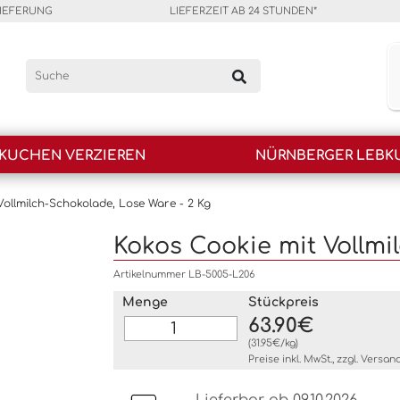
LIEFERUNG
LIEFERZEIT AB 24 STUNDEN*
KUCHEN VERZIEREN
NÜRNBERGER LEBK
Vollmilch-Schokolade, Lose Ware - 2 Kg
Kokos Cookie mit Vollmi
Artikelnummer LB-5005-L206
Menge
Stückpreis
63.90€
(31.95€/kg)
Preise inkl. MwSt., zzgl.
Versan