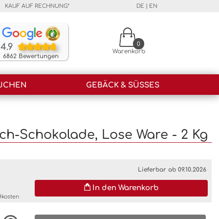
KAUF AUF RECHNUNG*
DE
|
EN
Unsere Kunden bewerten unsere Produkte und unser
0
4.9
Warenkorb
6862 Bewertungen
UCHEN
GEBÄCK & SÜSSES
lch-Schokolade, Lose Ware - 2 Kg
Lieferbar ab 09.10.2026
In den Warenkorb
dkosten