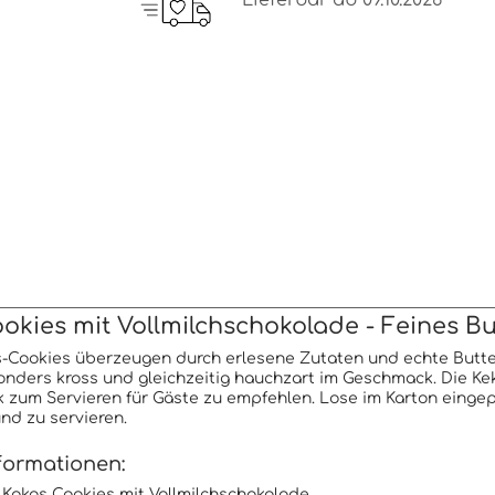
Lieferbar ab 09.10.2026
okies mit Vollmilchschokolade - Feines B
-Cookies überzeugen durch erlesene Zutaten und echte Butter-N
onders kross und gleichzeitig hauchzart im Geschmack. Die Keks
 zum Servieren für Gäste zu empfehlen. Lose im Karton einge
d zu servieren.
formationen:
g Kokos Cookies mit Vollmilchschokolade