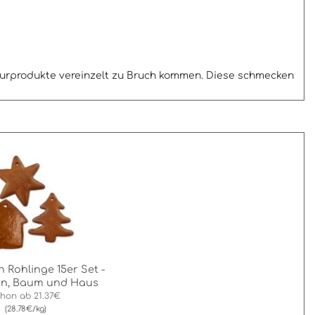
turprodukte vereinzelt zu Bruch kommen. Diese schmecken
 Rohlinge 15er Set -
ern, Baum und Haus
chon ab
21.37€
(28.78€/kg)