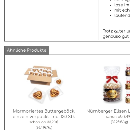
lose im
mit ech
laufend
Trotz guter 
genauso gut ;
Ähnliche Produkte
Marmoriertes Buttergebäck,
Nürnberger Elisen
einzeln verpackt - ca. 130 Stk
schon ab
9.4
schon ab
33.90€
(32.25€/kg)
(26.41€/kg)