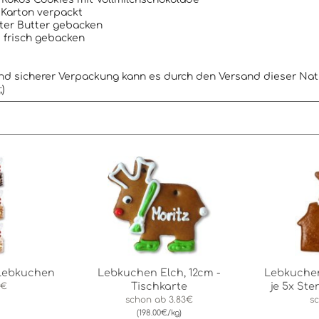
 Karton verpackt
ter Butter gebacken
 frisch gebacken
und sicherer Verpackung kann es durch den Versand dieser Na
)
 Lebkuchen
Lebkuchen Elch, 12cm -
Lebkuchen
Tischkarte
je 5x St
9€
schon ab
3.83€
s
(198.00€/kg)