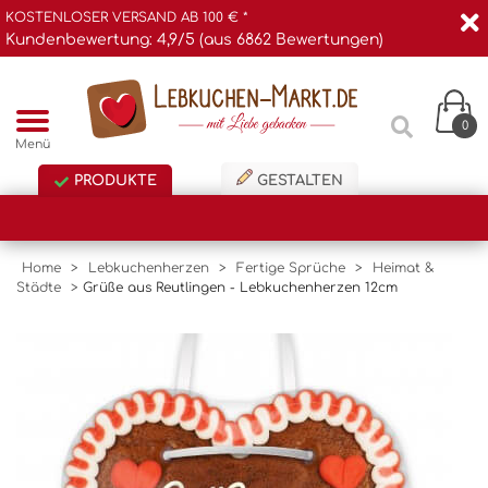
KOSTENLOSER VERSAND AB 100 € *
Kundenbewertung: 4,9/5 (aus 6862 Bewertungen)
0
Menü
PRODUKTE
GESTALTEN
Home
>
Lebkuchenherzen
>
Fertige Sprüche
>
Heimat &
Städte
>
Grüße aus Reutlingen - Lebkuchenherzen 12cm