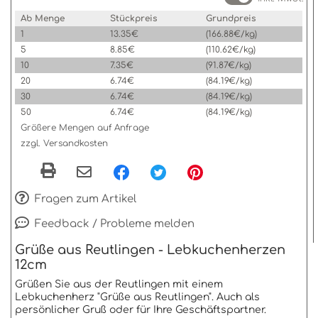
Ab Menge
Stückpreis
Grundpreis
1
13.35€
(166.88€/kg)
5
8.85€
(110.62€/kg)
10
7.35€
(91.87€/kg)
20
6.74€
(84.19€/kg)
30
6.74€
(84.19€/kg)
50
6.74€
(84.19€/kg)
Größere Mengen auf Anfrage
zzgl. Versandkosten
Fragen zum Artikel
Feedback / Probleme melden
Grüße aus Reutlingen - Lebkuchenherzen
12cm
Grüßen Sie aus der Reutlingen mit einem
Lebkuchenherz "Grüße aus Reutlingen". Auch als
persönlicher Gruß oder für Ihre Geschäftspartner.