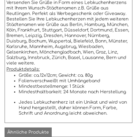
Versenden Sie Grüße in Form eines Lebkuchenherzens
mit Ihrem Wunsch-Städtenamen z.B. Grüße aus
Reutlingen. Perfekt als Werbegeschenk oder Giveaway.
Bestellen Sie Ihre Lebkuchenherzen mit jedem weiteren
Städtenamen wie Grüße aus Berlin, Hamburg, München,
Köln, Frankfrurt, Stuttgart, Düsseldorf, Dortmund, Essen,
Bremen, Leipzig, Dresden, Hannover, Nürnberg,
Duisburg, Bochum, Wuppertal, Bielefeld, Bonn, Münster,
Karlsruhe, Mannheim, Augsbrug, Wiesbaden,
Gelsenkirchen, Mönchengladbach, Wien, Graz, Linz,
Salzburg, Innsbruck, Zürich, Basel, Lausanne, Bern und
viele weitere.
Produktdetails:
Größe: ca.12x12cm; Gewicht: ca. 80g
Folienverschweißt mit Umhängeband
Mindestbestellmenge: 1 Stück
Mindesthaltbarkeit: 24 Monate nach Herstellung
Jedes Lebkuchenherz ist ein Unikat und wird von
Hand hergestellt, daher können Form, Farbe,
Schrift und Anordnung leicht abweichen.
Ähnliche Produkte