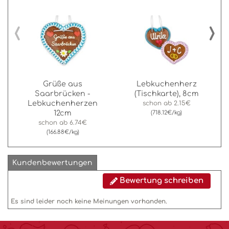
‹
›
Grüße aus
Lebkuchenherz
Saarbrücken -
(Tischkarte), 8cm
Lebkuchenherzen
schon ab
2.15€
12cm
(718.12€/kg)
schon ab
6.74€
(166.88€/kg)
Kundenbewertungen
Bewertung schreiben
Es sind leider noch keine Meinungen vorhanden.